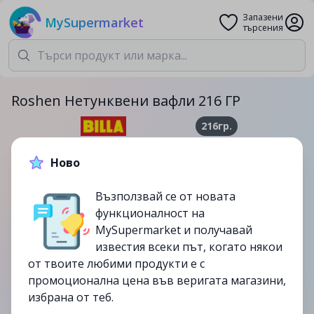
Запазени
MySupermarket
търсения
Roshen Нетунквени вафли 216 ГР
216гр.
1.99лв.
3.05лв.
Ново
-35%
Възползвай се от новата
до
06/08
функционалност на
изтекла
MySupermarket и получавай
известия всеки път, когато някои
от твоите любими продукти е с
промоционална цена във веригата магазини,
избрана от теб.