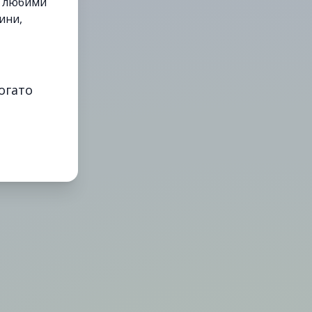
е любими
ини,
огато