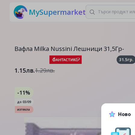
MySupermarket
Вафла Milka Nussini Лешници 31,5Гр-
31.5гр.
1.15лв.
1.29лв.
-11%
до
03/09
изтекла
Ново