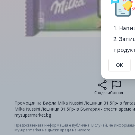
1. Напи
2. Запи
продукт
OK
Сподели
Сигнал
Промоции на Вафла Milka Nussini Лешници 31,5Гр- в fanta
Milka Nussini Лешници 31,5Гр- в България - спести време 
mysupermarket.bg
Предоставената информация е публична. В случай, че информаци
MySupermarket не дължи вреди на никого.