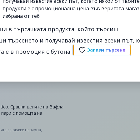
получавай известия всеки път, когато някои от твоит
продукти е с промоционална цена във веригата магаз
избрана от теб.
ши в търсачката продукта, който търсиш.
ши търсенето и получавай известия всеки път, к
Запази търсене
а е в промоция с бутона
stico. Сравни цените на Вафла
и пари с помощта на
ята се окаже невярна,