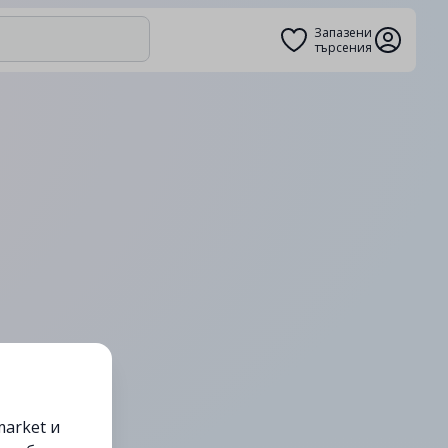
Запазени
търсения
arket и