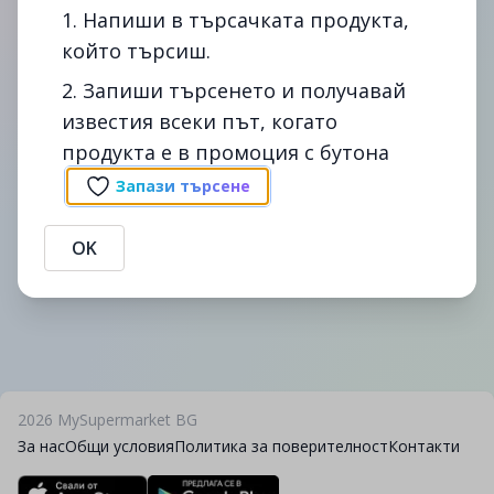
1. Напиши в търсачката продукта,
който търсиш.
2. Запиши търсенето и получавай
известия всеки път, когато
Сподели
Сигнал
продукта е в промоция с бутона
Промоции на картофи мити кг в cba. Сравни цените на
картофи мити кг в България - спести време и пари с
Запази търсене
помощта на mysupermarket.bg
Предоставената информация е публична. В случай, че
OK
информацията се окаже невярна, MySupermarket не дължи вреди на
никого.
2026
MySupermarket BG
За нас
Общи условия
Политика за поверителност
Контакти