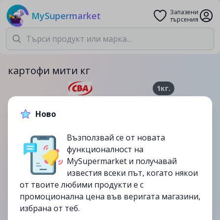
Запазени
MySupermarket
търсения
картофи мити кг
1кг.
2.59лв.
2.99лв.
Ново
-13%
Възползвай се от новата
до
15/10
функционалност на
изтекла
MySupermarket и получавай
известия всеки път, когато някои
от твоите любими продукти е с
промоционална цена във веригата магазини,
избрана от теб.