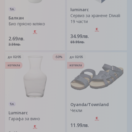
1л.
luminarc
Сервиз за хранене Diwali
Балкан
19 части
Био прясно мляко
34.99лв.
2.69лв.
69.99лв.
3.59лв.
до
02/05
-50%
до
02/05
изтекла
изтекла
1л.
Oyanda/Townland
Чехли
Luminarc
Гарафа за вино
11.99лв.