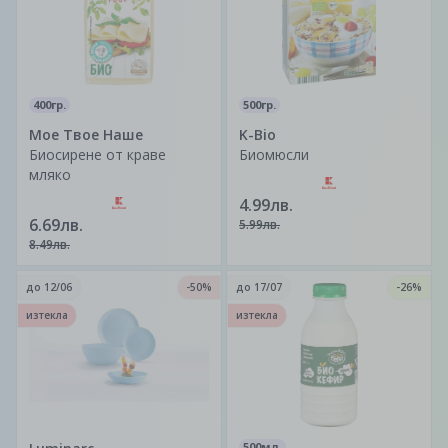
400гр.
500гр.
Мое Твое Наше
K-Bio
Биосирене от краве
Биомюсли
мляко
4.99лв.
6.69лв.
5.99лв.
8.49лв.
до
12/06
-50%
до
17/07
-26%
изтекла
изтекла
500мл.