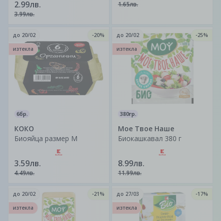
2.99лв.
1.65лв.
3.99лв.
до
20/02
-20%
до
20/02
-25%
изтекла
изтекла
6бр.
380гр.
КОКО
Мое Твое Наше
Биояйца размер М
Биокашкавал 380 г
3.59лв.
8.99лв.
4.49лв.
11.99лв.
до
20/02
-21%
до
27/03
-17%
изтекла
изтекла