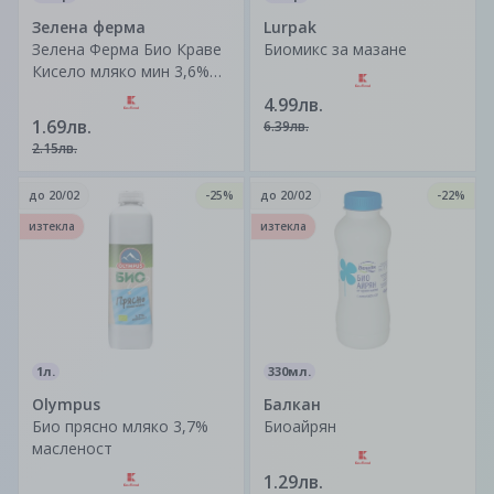
Зелена ферма
Lurpak
Зелена Ферма Био Краве
Биомикс за мазане
Кисело мляко мин 3,6%
370g
4.99лв.
1.69лв.
6.39лв.
2.15лв.
до
20/02
-25%
до
20/02
-22%
изтекла
изтекла
1л.
330мл.
Olympus
Балкан
Био прясно мляко 3,7%
Биоaйрян
масленост
1.29лв.