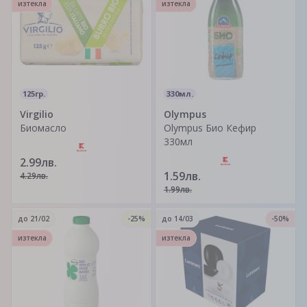
изтекла
изтекла
125гр.
330мл.
Virgilio
Olympus
Биомасло
Olympus Био Кефир
330мл
2.99лв.
1.59лв.
4.29лв.
1.99лв.
до
21/02
-25%
до
14/03
-50%
изтекла
изтекла