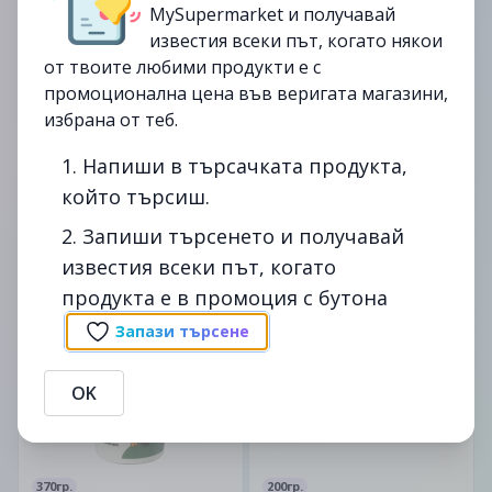
MySupermarket и получавай
известия всеки път, когато някои
от твоите любими продукти е с
промоционална цена във веригата магазини,
избрана от теб.
Luminarc
1л.
Сервиз за хранене Cadix
1. Напиши в търсачката продукта,
K-Bio
19 части
Прясно мляко UHT
който търсиш.
29.99лв.
2. Запиши търсенето и получавай
2.39лв.
59.99лв.
известия всеки път, когато
2.99лв.
продукта е в промоция с бутона
до
20/02
-21%
до
20/02
-22%
Запази търсене
изтекла
изтекла
OK
370гр.
200гр.