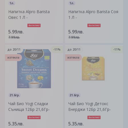
1л.
1л.
Напитка Alpro Barista
Напитка Alpro Barista Соя
Овес 1 Л -
1 Л -
5.99лв.
5.99лв.
7.99лв.
7.99лв.
до
20/11
-11%
до
20/11
-11%
изтекла
изтекла
21.6гр.
21.6гр.
Чай Био Yogi Сладки
Чай Био Yogi Детокс
Сънища 12Бр 21,6Гр-
Енерджи 12Бр 21,6Гр-
5.35лв.
5.35лв.