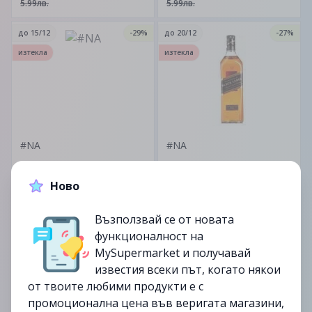
5.99лв.
5.99лв.
до
15/12
-29%
до
20/12
-27%
изтекла
изтекла
#NA
#NA
4.99лв.
40.99лв.
Ново
6.99лв.
55.99лв.
Възползвай се от новата
до
20/12
-22%
до
03/01
-32%
функционалност на
изтекла
изтекла
MySupermarket и получавай
известия всеки път, когато някои
от твоите любими продукти е с
промоционална цена във веригата магазини,