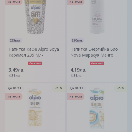
изтекла
изтекла
235мл.
250мл.
Напитка Кафе Alpro Soya
Напитка Енергийна Био
Карамел 235 Мл-
Nova Маракуя Манго
Мента 250 Мл -
3.49лв.
4.19лв.
4.39лв.
4.89лв.
до
01/11
-25%
до
01/11
-25%
изтекла
изтекла