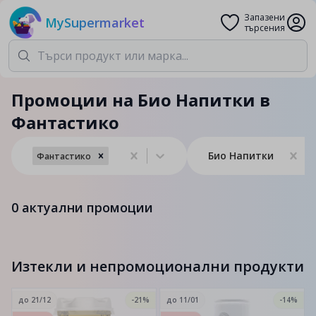
Запазени
MySupermarket
търсения
Промоции на Био Напитки в
Фантастико
Био Напитки
Фантастико
0
актуални промоции
Изтекли и непромоционални продукти
до
21/12
-21%
до
11/01
-14%