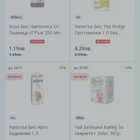
250мл.
1л.
Боза Био Harmonica От
Напитка Био The Bridge
Пшеница И Ръж 250 Мл-
Протеинова 1 Л Без
Глутен-
1.19лв.
6.29лв.
1.49лв.
6.99лв.
до
22/11
-21%
до
31/01
-13%
изтекла
изтекла
1л.
30гр.
Напитка Био Alpro
Чай Бебешки Bakley За
Бадемова 1 Л-
Имунитет 2Мес 30Гр-