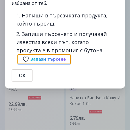
избрана от теб.
#NA
#NA
1. Напиши в търсачката продукта,
който търсиш.
35.99лв.
25.99лв.
45.99лв.
38.49лв.
2. Запиши търсенето и получавай
известия всеки път, когато
до
03/01
-36%
до
10/01
-15%
продукта е в промоция с бутона
изтекла
изтекла
Запази търсене
OK
#NA
1л.
Напитка Био Isola Кашу И
Кокос 1 Л -
22.99лв.
35.99лв.
6.79лв.
7.99лв.