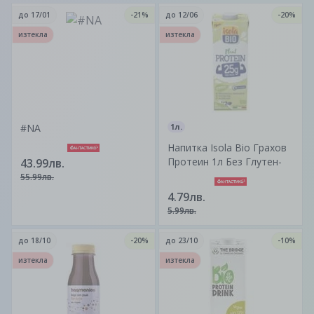
до
17/01
-21%
до
12/06
-20%
изтекла
изтекла
#NA
1л.
Напитка Isola Bio Грахов
Протеин 1л Без Глутен-
43.99лв.
55.99лв.
4.79лв.
5.99лв.
до
18/10
-20%
до
23/10
-10%
изтекла
изтекла