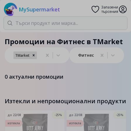
Запазени
MySupermarket
търсения
Промоции на Фитнес в TMarket
Фитнес
TMarket
0
актуални промоции
Изтекли и непромоционални продукти
до
22/08
-25%
до
22/08
-25%
изтекла
изтекла