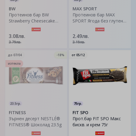
BW
MAX SPORT
Протеинов бар BW
Протеинов бар MAX
Strawberry Cheesecake
SPORT Ягода без глутен
33% Protein без захар 2
60 гр.
бр. 60 гр.
3.08лв.
2.49лв.
3.79лв.
3.19лв.
до
07/04
-18%
от
05/12
изтекла
23.5гр.
75гр.
FITNESS
FIT SPO
Зърнен десерт NESTLÉ®
Прот.бар FIT SPO Макс
FITNESS® Шоколад 23.5g
бискв. и крем 75г