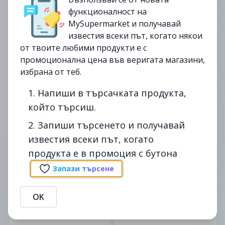
функционалност на
MySupermarket и получавай
известия всеки път, когато някои
от твоите любими продукти е с
промоционална цена във веригата магазини,
65гр.
100гр.
избрана от теб.
Протеинов бар FITSPO
FIT SPO
Deluxe бисквита и
Флап Джак FIT SPO бял
1. Напиши в търсачката продукта,
карамел 65 гр.
шок.с череша 100г
който търсиш.
2.99лв.
2. Запиши търсенето и получавай
2.39лв.
3.99лв.
2.99лв.
известия всеки път, когато
продукта е в промоция с бутона
до
10/03
-14%
до
11/12
-20%
Запази търсене
изтекла
изтекла
OK