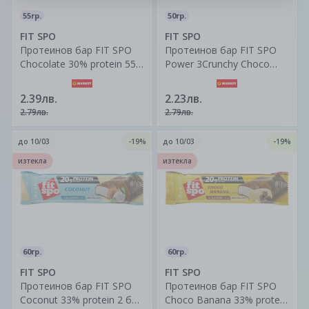
55гр.
50гр.
FIT SPO
FIT SPO
Протеинов бар FIT SPO
Протеинов бар FIT SPO
Chocolate 30% protein 55
Power 3Crunchy Choco
гр.
31% протеин 50 г
2.39лв.
2.23лв.
2.79лв.
2.79лв.
до
10/03
-19%
до
10/03
-19%
изтекла
изтекла
60гр.
60гр.
FIT SPO
FIT SPO
Протеинов бар FIT SPO
Протеинов бар FIT SPO
Coconut 33% protein 2 бр.
Choco Banana 33% protein