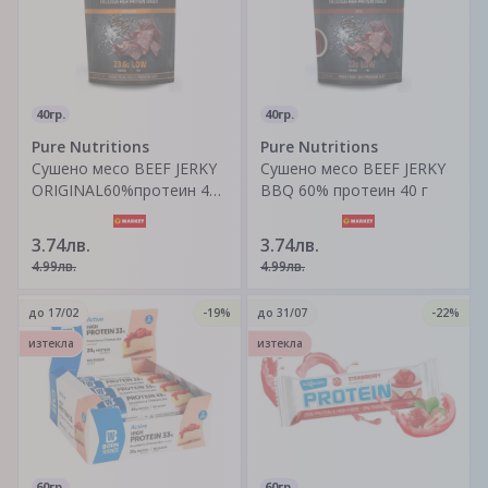
40гр.
40гр.
Pure Nutritions
Pure Nutritions
Сушено месо BEEF JERKY
Сушено месо BEEF JERKY
ORIGINAL60%протеин 40
BBQ 60% протеин 40 г
г
3.74лв.
3.74лв.
4.99лв.
4.99лв.
до
17/02
-19%
до
31/07
-22%
изтекла
изтекла
60гр.
60гр.