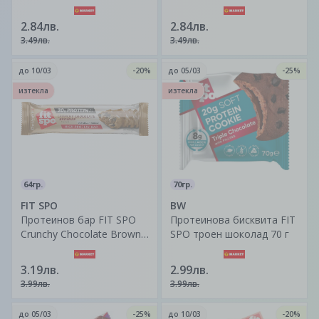
60 гр.
60 гр.
2.84лв.
2.84лв.
3.49лв.
3.49лв.
до
10/03
-20%
до
05/03
-25%
изтекла
изтекла
64гр.
70гр.
FIT SPO
BW
Протеинов бар FIT SPO
Протеинова бисквита FIT
Crunchy Chocolate Brownie
SPO троен шоколад 70 г
31% protein 64 гр.
3.19лв.
2.99лв.
3.99лв.
3.99лв.
до
05/03
-25%
до
10/03
-20%