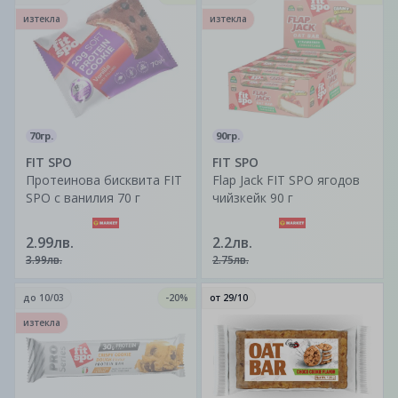
изтекла
изтекла
70гр.
90гр.
FIT SPO
FIT SPO
Протеинова бисквита FIT
Flap Jack FIT SPO ягодов
SPO с ванилия 70 г
чийзкейк 90 г
2.99лв.
2.2лв.
3.99лв.
2.75лв.
до
10/03
-20%
от
29/10
изтекла