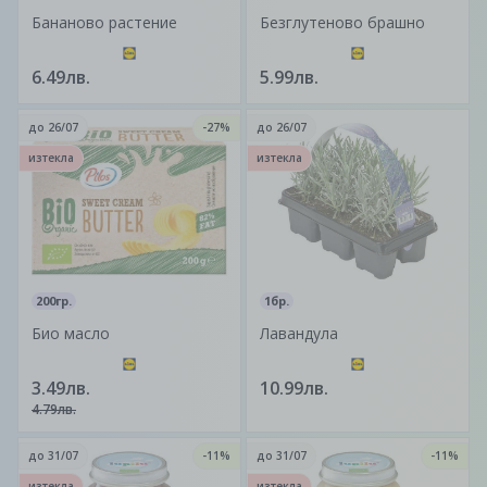
Бананово растение
Безглутеново брашно
6.49лв.
5.99лв.
до
26/07
-27%
до
26/07
изтекла
изтекла
200гр.
1бр.
Био масло
Лавандула
3.49лв.
10.99лв.
4.79лв.
до
31/07
-11%
до
31/07
-11%
изтекла
изтекла