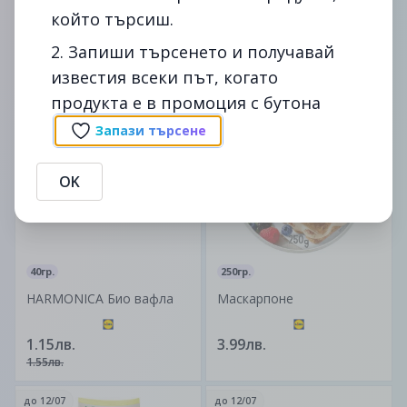
който търсиш.
Пилешки хапки в
Вегански кроасан
царевична панировка
2. Запиши търсенето и получавай
4.99лв.
известия всеки път, когато
4.29лв.
продукта е в промоция с бутона
до
12/07
-26%
до
12/07
Запази търсене
изтекла
изтекла
OK
40гр.
250гр.
HARMONICA Био вафла
Маскарпоне
1.15лв.
3.99лв.
1.55лв.
до
12/07
до
12/07