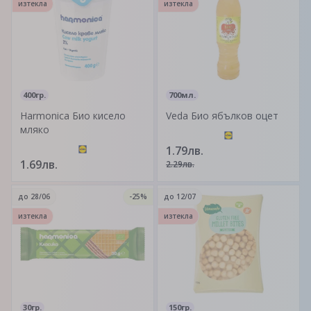
изтекла
изтекла
400гр.
700мл.
Harmonica Био кисело
Veda Био ябълков оцет
мляко
1.79лв.
1.69лв.
2.29лв.
до
28/06
-25%
до
12/07
изтекла
изтекла
30гр.
150гр.