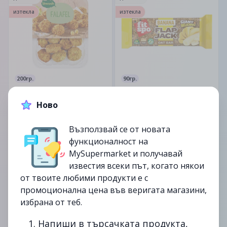
изтекла
изтекла
200гр.
90гр.
Фалафел
FITSPO Овесено блокче
Ново
3.79лв.
1.69лв.
Възползвай се от новата
функционалност на
до
12/07
до
12/07
MySupermarket и получавай
изтекла
изтекла
известия всеки път, когато някои
от твоите любими продукти е с
промоционална цена във веригата магазини,
избрана от теб.
1. Напиши в търсачката продукта,
300гр.
318гр.