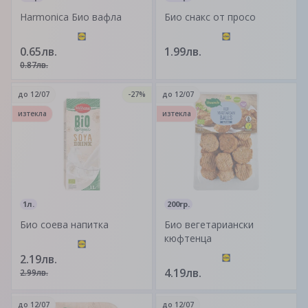
Harmonica Био вафла
Био снакс от просо
0.65лв.
1.99лв.
0.87лв.
до
12/07
-27%
до
12/07
изтекла
изтекла
1л.
200гр.
Био соева напитка
Био вегетариански
кюфтенца
2.19лв.
4.19лв.
2.99лв.
до
12/07
до
12/07