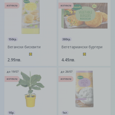
изтекла
изтекла
150гр.
380гр.
Вегански бисквити
Вегетариански бургери
2.99лв.
4.49лв.
до
19/07
до
26/07
изтекла
изтекла
1бр.
1кг.