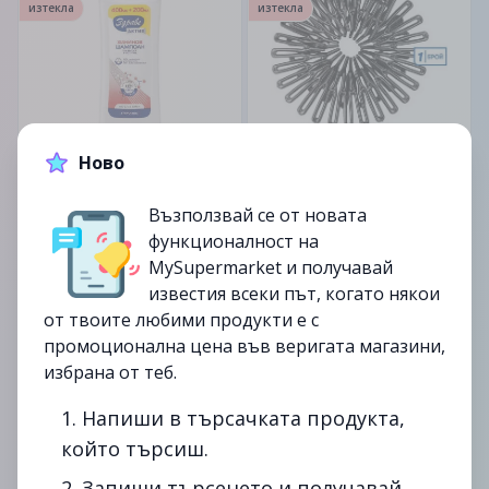
изтекла
изтекла
600мл.
Аксесоар за коса
Ново
Здраве актив Шампоан
1.99лв.
Възползвай се от новата
5.99лв.
функционалност на
MySupermarket и получавай
известия всеки път, когато някои
до
07/02
до
07/02
от твоите любими продукти е с
изтекла
изтекла
промоционална цена във веригата магазини,
избрана от теб.
1. Напиши в търсачката продукта,
който търсиш.
Аксесоар за коса
Аксесоар за коса
2. Запиши търсенето и получавай