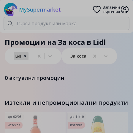
Запазени
MySupermarket
търсения
Промоции на За коса в Lidl
За коса
Lidl
0
актуални промоции
Изтекли и непромоционални продукти
до
02/08
до
11/10
изтекла
изтекла