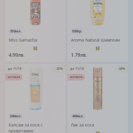
750мл.
500гр.
Miss Garnacha
Aroma Natural Шaмпоан
4.99лв.
1.79лв.
до
11/10
-25%
до
11/10
-26%
изтекла
изтекла
300мл.
400мл.
Балсам за коса с
Лак за коса
провитамин