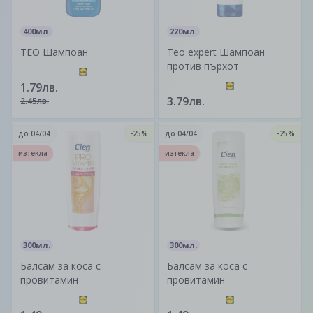
400мл.
220мл.
TEO Шампоан
Teo expert Шампоан
против пърхот
1.79лв.
3.79лв.
2.45лв.
до
04/04
-25%
до
04/04
-25%
изтекла
изтекла
300мл.
300мл.
Балсам за коса с
Балсам за коса с
провитамин
провитамин