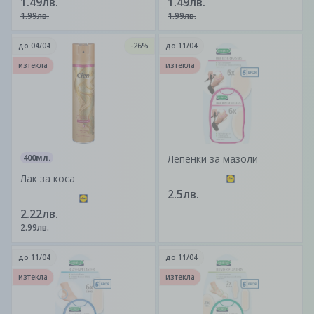
1.49лв.
1.49лв.
1.99лв.
1.99лв.
до
04/04
-26%
до
11/04
изтекла
изтекла
400мл.
Лепенки за мазоли
Лак за коса
2.5лв.
2.22лв.
2.99лв.
до
11/04
до
11/04
изтекла
изтекла