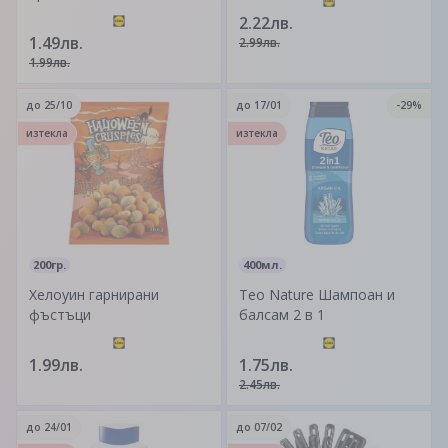
2.22лв.
1.49лв.
2.99лв.
1.99лв.
до
25/10
до
17/01
-29%
изтекла
изтекла
200гр.
400мл.
Хелоуин гарнирани
Teo Nature Шампоан и
фъстъци
балсам 2 в 1
1.99лв.
1.75лв.
2.45лв.
до
24/01
до
07/02