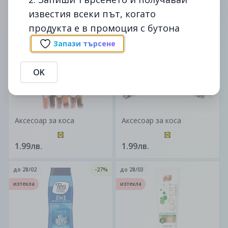
известия всеки път, когато
1.99лв.
1.99лв.
продукта е в промоция с бутона
до
07/02
до
07/02
Запази търсене
изтекла
изтекла
OK
Аксесоар за коса
Аксесоар за коса
1.99лв.
1.99лв.
до
28/02
-27%
до
28/03
изтекла
изтекла