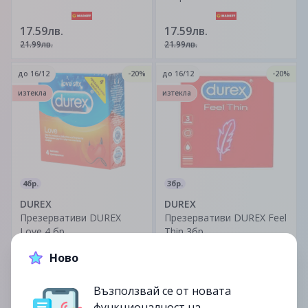
50 мл.
17.59лв.
17.59лв.
21.99лв.
21.99лв.
до
16/12
-20%
до
16/12
-20%
изтекла
изтекла
4бр.
3бр.
DUREX
DUREX
Презервативи DUREX
Презервативи DUREX Feel
Love 4 бр.
Thin 3бр
Ново
3.99лв.
4.68лв.
4.99лв.
5.85лв.
Възползвай се от новата
функционалност на