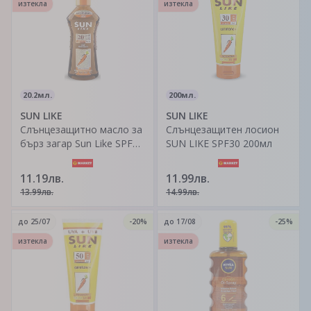
изтекла
изтекла
20.2мл.
200мл.
SUN LIKE
SUN LIKE
Слънцезащитно масло за
Слънцезащитен лосион
бърз загар Sun Like SPF
SUN LIKE SPF30 200мл
20, 200 мл спрей
11.19лв.
11.99лв.
13.99лв.
14.99лв.
до
25/07
-20%
до
17/08
-25%
изтекла
изтекла