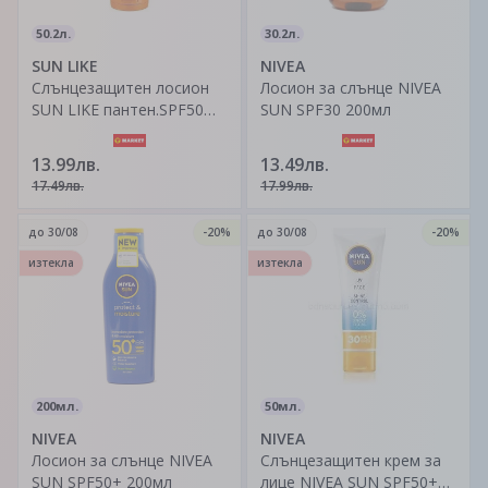
50.2л.
30.2л.
SUN LIKE
NIVEA
Слънцезащитен лосион
Лосион за слънце NIVEA
SUN LIKE пантен.SPF50
SUN SPF30 200мл
200мл
13.99лв.
13.49лв.
17.49лв.
17.99лв.
до
30/08
-20%
до
30/08
-20%
изтекла
изтекла
200мл.
50мл.
NIVEA
NIVEA
Лосион за слънце NIVEA
Слънцезащитен крем за
SUN SPF50+ 200мл
лице NIVEA SUN SPF50+