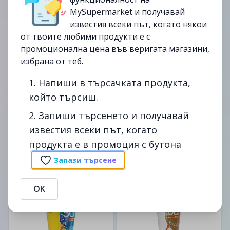
до
16/12
-20%
до
16/12
-20%
MySupermarket и получавай
изтекла
изтекла
известия всеки път, когато някои
от твоите любими продукти е с
промоционална цена във веригата магазини,
избрана от теб.
1. Напиши в търсачката продукта,
3бр.
3бр.
който търсиш.
DUREX
DUREX
Презервативи DUREX
Презервативи DUREX
2. Запиши търсенето и получавай
Extended Pleasure 3бр
Mutual Pleasure 3бр
известия всеки път, когато
продукта е в промоция с бутона
4.92лв.
5.59лв.
6.15лв.
6.99лв.
Запази търсене
от
20/08
от
20/08
OK