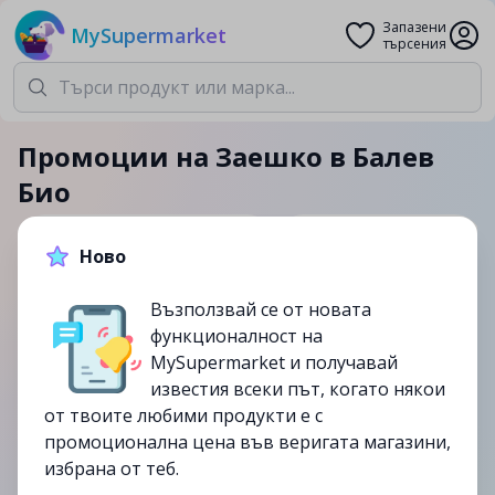
Запазени
MySupermarket
търсения
Промоции на Заешко в Балев
Био
Заешко
Балев Био
Ново
Възползвай се от новата
0
актуални промоции
функционалност на
MySupermarket и получавай
известия всеки път, когато някои
Изтекли и непромоционални продукти
от твоите любими продукти е с
промоционална цена във веригата магазини,
избрана от теб.