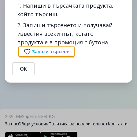
1. Напиши в търсачката продукта,
който търсиш.
2. Запиши търсенето и получавай
известия всеки път, когато
продукта е в промоция с бутона
Запази търсене
OK
2026
MySupermarket BG
За нас
Общи условия
Политика за поверителност
Контакти