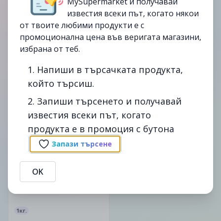
MySupermarket и получавай
известия всеки път, когато някои
от твоите любими продукти е с
промоционална цена във веригата магазини,
избрана от теб.
1кг.
1кг.
Супер цена Охладен заек
Супер цена Охладен заек
1. Напиши в търсачката продукта,
Произход - Испания за
Произход - Испания за
който търсиш.
1кг
1кг
2. Запиши търсенето и получавай
13.99лв.
13.99лв.
16.99лв.
16.99лв.
известия всеки път, когато
продукта е в промоция с бутона
до
18/06
-22%
Запази търсене
изтекла
OK
1кг.