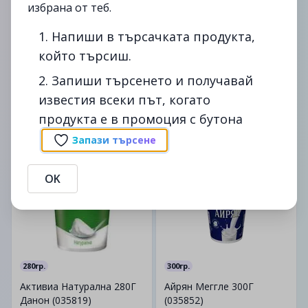
избрана от теб.
1. Напиши в търсачката продукта,
който търсиш.
300гр.
500гр.
Сладолед Тоблерон Туба
Айрян Меггле 500Г.
2. Запиши търсенето и получавай
(300г)
Бутилка (042047)
известия всеки път, когато
продукта е в промоция с бутона
17.39лв.
1.79лв.
Запази търсене
от
09/06
от
09/06
OK
280гр.
300гр.
Активиа Натурална 280Г
Айрян Меггле 300Г
Данон (035819)
(035852)