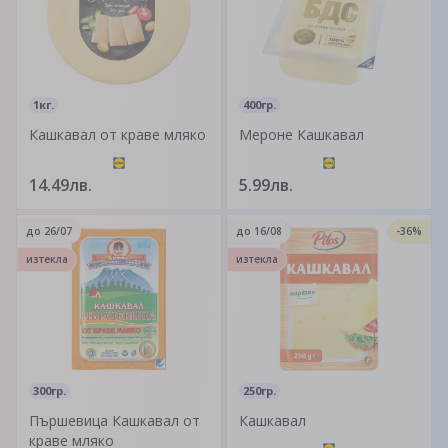
1кг.
400гр.
Кашкавал от краве мляко
Мероне Кашкавал
14.49лв.
5.99лв.
до
26/07
до
16/08
-36%
изтекла
изтекла
300гр.
250гр.
Пършевица Кашкавал от
Кашкавал
краве мляко