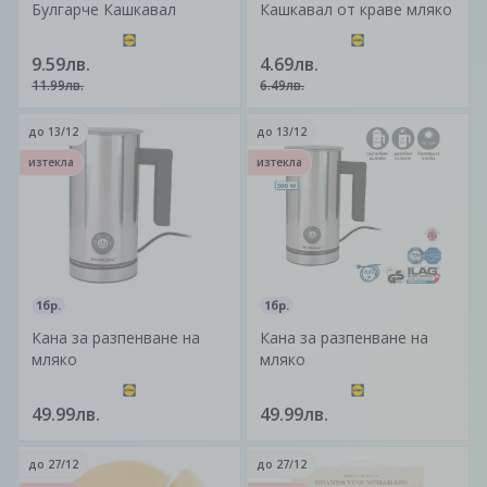
Булгарче Кашкавал
Кашкавал от краве мляко
9.59лв.
4.69лв.
11.99лв.
6.49лв.
до
13/12
до
13/12
изтекла
изтекла
1бр.
1бр.
Кана за разпенване на
Кана за разпенване на
мляко
мляко
49.99лв.
49.99лв.
до
27/12
до
27/12