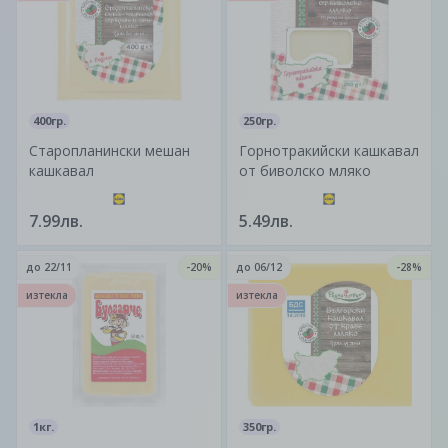
400гр.
250гр.
Старопланински мешан
Горнотракийски кашкавал
кашкавал
от биволско мляко
7.99лв.
5.49лв.
до
22/11
-20%
до
06/12
-28%
изтекла
изтекла
1кг.
350гр.