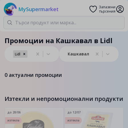
Запазени
MySupermarket
търсения
Промоции на Кашкавал в Lidl
Кашкавал
Lidl
0
актуални промоции
Изтекли и непромоционални продукти
до
28/06
до
12/07
изтекла
изтекла