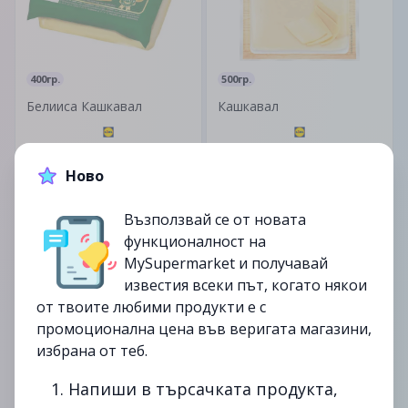
400гр.
500гр.
Белииса Кашкавал
Кашкавал
3.99лв.
3.795лв.
5.995лв.
Ново
до
01/11
до
08/11
Възползвай се от новата
изтекла
изтекла
функционалност на
MySupermarket и получавай
известия всеки път, когато някои
от твоите любими продукти е с
промоционална цена във веригата магазини,
избрана от теб.
310гр.
200гр.
Дестан Кашкавал от
Старопланински гюбек с
1. Напиши в търсачката продукта,
краве мляко
манатарки Плитка