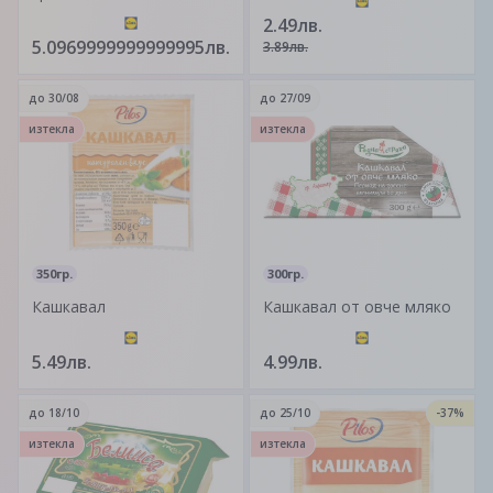
2.49лв.
5.0969999999999995лв.
3.89лв.
до
30/08
до
27/09
изтекла
изтекла
350гр.
300гр.
Кашкавал
Кашкавал от овче мляко
5.49лв.
4.99лв.
до
18/10
до
25/10
-37%
изтекла
изтекла