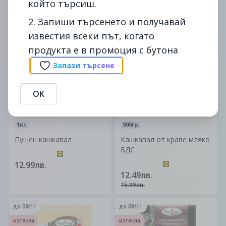
който търсиш.
5.49лв.
3.49лв.
2. Запиши търсенето и получавай
известия всеки път, когато
до
08/11
до
08/11
-22%
продукта е в промоция с бутона
изтекла
изтекла
Запази търсене
OK
1кг.
900гр.
Пушен кашкавал
Кашкавал от краве мляко
БДС
12.99лв.
12.49лв.
15.99лв.
до
08/11
до
08/11
изтекла
изтекла