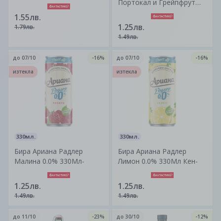
Портокал и Грейпфрут
0.0% 330Мл Кен-
1.55лв.
1.25лв.
1.79лв.
1.49лв.
до
07/10
-16%
до
07/10
-16%
изтекла
изтекла
330мл.
330мл.
Бира Ариана Радлер
Бира Ариана Радлер
Малина 0.0% 330Мл-
Лимон 0.0% 330Мл Кен-
1.25лв.
1.25лв.
1.49лв.
1.49лв.
до
11/10
-23%
до
30/10
-12%