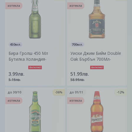
изтекла
изтекла
450мл.
700мл.
Бира Гролш 450 Мл
Уиски Джим Бийм Double
Бутилка Холандия-
Oak Бърбън 700Мл-
3.99лв.
51.99лв.
5.19лв.
58.99лв.
до
30/10
-36%
до
01/11
-12%
изтекла
изтекла