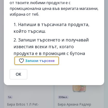
от твоите любими продукти е с
промоционална цена във веригата магазини,
избрана от теб.
700мл.
330мл.
1. Напиши в търсачката продукта,
Ром Diplomatico
Бира Ариана Лятно
който търсиш.
Mantuano 700 Мл-
330Мл Кен-
2. Запиши търсенето и получавай
51.99лв.
0.99лв.
известия всеки път, когато
59.99лв.
1.29лв.
продукта е в промоция с бутона
до
13/09
-13%
до
07/10
-16%
Запази търсене
изтекла
изтекла
OK
1л.
330мл.
Бира Britos 1 Л Pet-
Бира Ариана Радлер