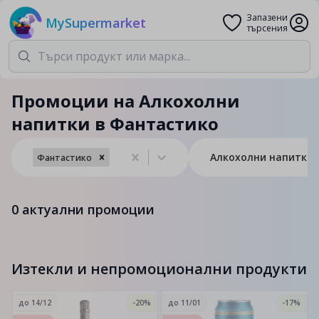
Запазени
MySupermarket
търсения
Промоции на Алкохолни
напитки в Фантастико
Алкохолни напитки
Фантастико
0
актуални промоции
Изтекли и непромоционални продукти
до
14/12
-20%
до
11/01
-17%