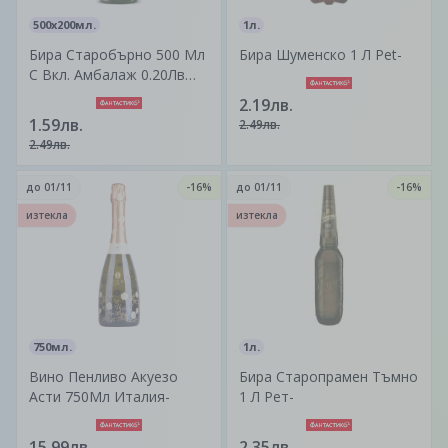
500x200мл.
1л.
Бира Старобърно 500 Мл
Бира Шуменско 1 Л Pet-
С Вкл. Амбалаж 0.20Лв
Бут.-
2.19лв.
1.59лв.
2.49лв.
2.49лв.
до
01/11
-16%
до
01/11
-16%
изтекла
изтекла
750мл.
1л.
Вино Пенливо Акуезо
Бира Старопрамен Тъмно
Асти 750Мл Италия-
1 Л Рет-
15.99лв.
2.35лв.