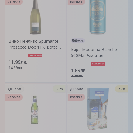
изтекла
изтекла
Вино Пенливо Spumante
500мл.
Prosecco Doc 11% Botter
Бира Madonna Blanche
750-
500Мл Румъния-
11.99лв.
14.99лв.
1.89лв.
2.29лв.
до
15/03
-21%
до
03/05
-32%
изтекла
изтекла