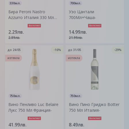
330мл.
700мл.
Бира Peroni Nastro
Узо Цантали
Azzurro Италия 330 Мл
700Мл+Чаша-
Италия-
2.29лв.
14.99лв.
2.89лв.
21.99лв.
до
24/05
-16%
до
31/05
-29%
изтекла
изтекла
750мл.
750мл.
Вино Пенливо Luc Belaire
Вино Пино Гриджо Botter
Лукс 750 Мл Франция-
750 Мл Италия-
41.99лв.
8.49лв.