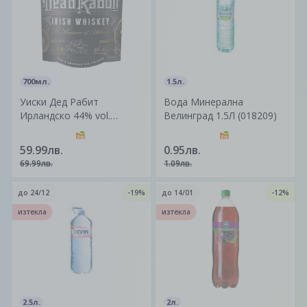
700мл.
1.5л.
Уиски Дед Рабит
Вода Минерална
Ирландско 44% vol.
Велинград 1.5Л (018209)
(700мл)
59.99лв.
0.95лв.
69.99лв.
1.09лв.
до
24/12
-19%
до
14/01
-12%
изтекла
изтекла
2.5л.
2л.