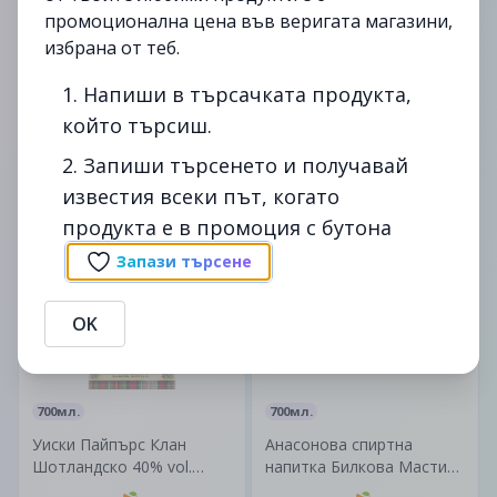
промоционална цена във веригата магазини,
избрана от теб.
750мл.
1л.
Вино Бяло Motivi
Бира Амстел Премиум
1. Напиши в търсачката продукта,
Совиньон блан Молдова
Пилс (PET 1л)
който търсиш.
(750мл)
2. Запиши търсенето и получавай
5.99лв.
1.99лв.
7.49лв.
2.59лв.
известия всеки път, когато
продукта е в промоция с бутона
до
13/08
-22%
до
29/10
-25%
Запази търсене
изтекла
изтекла
OK
700мл.
700мл.
Уиски Пайпърс Клан
Анасонова спиртна
Шотландско 40% vol.
напитка Билкова Мастика
(700мл)
47% vol. (700мл)