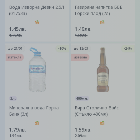
Вода Изворна Девин 2.5Л
Газирана напитка БББ
(017533)
Горски плод (2л)
1.45лв.
1.49лв.
1.79лв.
1.69лв.
до
21/01
-10%
до
12/03
-24%
изтекла
изтекла
3л.
400мл.
Минерална вода Горна
Бира Столично Вайс
Баня (3л)
(Стъкло 400мл)
1.79лв.
1.59лв.
1.99лв.
2.09лв.