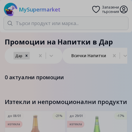
Запазени
MySupermarket
търсения
Промоции на Напитки в Дар
Всички Напитки
Дар
0
актуални промоции
Изтекли и непромоционални продукти
до
08/01
-21%
до
29/01
-17%
изтекла
изтекла