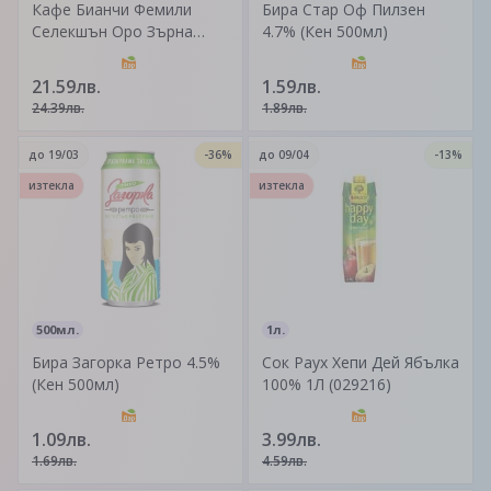
Кафе Бианчи Фемили
Бира Стар Оф Пилзен
Селекшън Оро Зърна
4.7% (Кен 500мл)
(1кг)
21.59лв.
1.59лв.
24.39лв.
1.89лв.
до
19/03
-36%
до
09/04
-13%
изтекла
изтекла
500мл.
1л.
Бира Загорка Pетро 4.5%
Сок Раух Хепи Дей Ябълка
(Кен 500мл)
100% 1Л (029216)
1.09лв.
3.99лв.
1.69лв.
4.59лв.