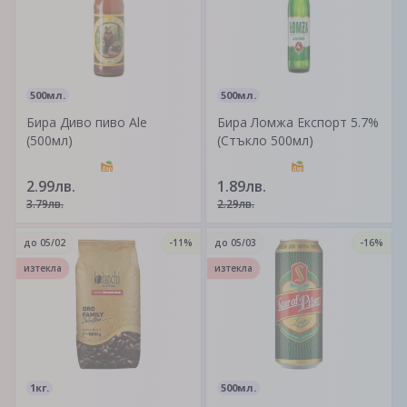
500мл.
500мл.
Бира Диво пиво Ale
Бира Ломжа Експорт 5.7%
(500мл)
(Стъкло 500мл)
2.99лв.
1.89лв.
3.79лв.
2.29лв.
до
05/02
-11%
до
05/03
-16%
изтекла
изтекла
1кг.
500мл.