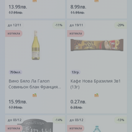
13.99лв.
8.99лв.
17.99лв.
11.99лв.
до
12/11
-11%
до
19/11
-29%
изтекла
изтекла
750мл.
13гр.
Вино Бяло Ла Галоп
Кафе Нова Бразилия 3в1
Совиньон блан Франция
(13г)
(750мл)
15.99лв.
0.27лв.
17.99лв.
0.38лв.
до
03/12
-14%
до
03/12
-13%
изтекла
изтекла