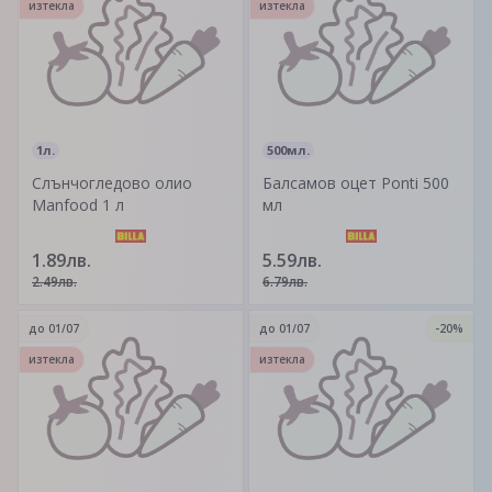
изтекла
изтекла
1л.
500мл.
Слънчогледово олио
Балсамов оцет Ponti 500
Manfood 1 л
мл
1.89лв.
5.59лв.
2.49лв.
6.79лв.
до
01/07
до
01/07
-20%
изтекла
изтекла