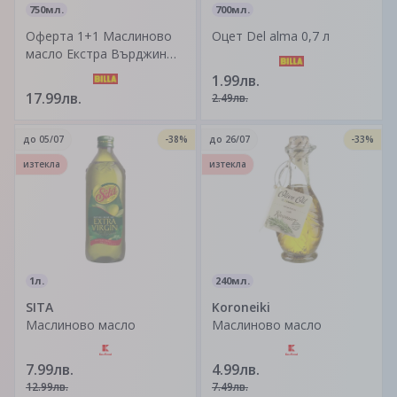
750мл.
700мл.
Оферта 1+1 Маслиново
Оцет Del alma 0,7 л
масло Екстра Върджин
Costa D'Oro 750 мл Цена
1.99лв.
за 1 бр. - 17,99 Цена за 2
17.99лв.
2.49лв.
бр. - 17,99 Купи 2 бр.
продукт Маслиново
до
05/07
-38%
до
26/07
-33%
масло Екстра Върджин
Costa D'Oro на цената на
изтекла
изтекла
1 бр.
1л.
240мл.
SITA
Koroneiki
Маслиново масло
Маслиново масло
7.99лв.
4.99лв.
12.99лв.
7.49лв.