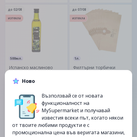
до
02/08
до
07/08
изтекла
изтекла
500мл.
1л.
Испанско маслиново
Филтърни торбички
масло екстра върджин
Ново
15.99лв.
5.99лв.
Възползвай се от новата
функционалност на
до
09/08
-20%
до
12/08
-23%
MySupermarket и получавай
изтекла
изтекла
известия всеки път, когато някои
от твоите любими продукти е с
промоционална цена във веригата магазини,