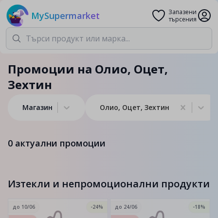
Запазени
MySupermarket
търсения
Промоции на Олио, Оцет,
Зехтин
Магазин
Олио, Оцет, Зехтин
0
актуални промоции
Изтекли и непромоционални продукти
до
10/06
-24%
до
24/06
-18%