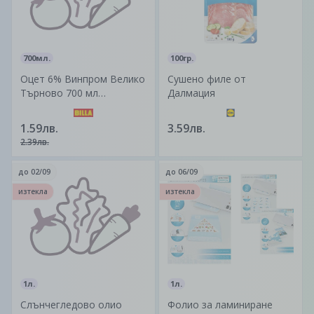
700мл.
100гр.
Оцет 6% Винпром Велико
Сушено филе от
Търново 700 мл
Далмация
Произход - България
1.59лв.
3.59лв.
2.39лв.
до
02/09
до
06/09
изтекла
изтекла
1л.
1л.
Слънчегледово олио
Фолио за ламиниране