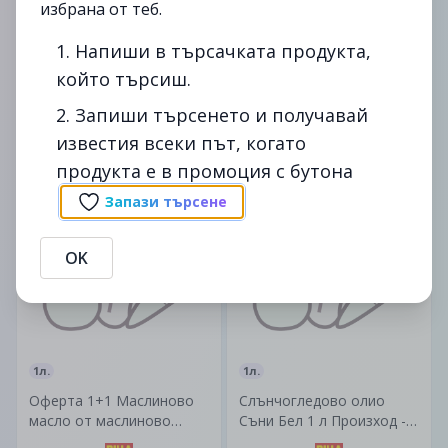
избрана от теб.
1. Напиши в търсачката продукта,
Veda
2л.
Плодов оцет от къпина
който търсиш.
Слънчогледово олио
5%
Крис 2 л Произход -
2. Запиши търсенето и получавай
България
1.99лв.
известия всеки път, когато
3.69лв.
2.49лв.
продукта е в промоция с бутона
4.79лв.
Запази търсене
до
12/08
до
19/08
-29%
изтекла
изтекла
OK
1л.
1л.
Оферта 1+1 Маслиново
Слънчогледово олио
масло от маслиново
Съни Бел 1 л Произход -
кюспе Minerva 1 л Цена за
България