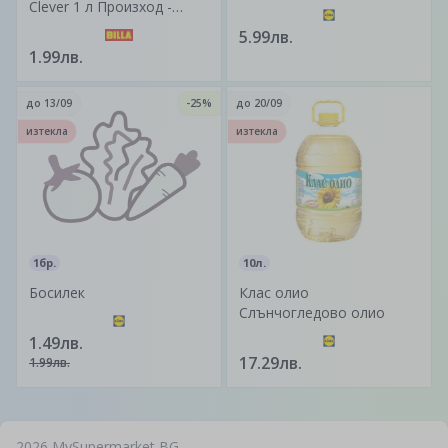
Clever 1 л Произход -
България
5.99лв.
1.99лв.
до
13/09
-25%
до
20/09
изтекла
изтекла
1бр.
10л.
Босилек
Клас олио
Слънчогледово олио
1.49лв.
17.29лв.
1.99лв.
2026
MySupermarket BG