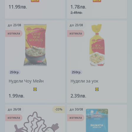
1 бр. - 11,99 Цена за 2 бр.
11.99лв.
1.78лв.
- 11,99 Купи 2 бр. продукт
2.49лв.
Маслиново масло от
маслиново кюспе Minerva
до
23/08
до
23/08
на цената на 1 бр.
изтекла
изтекла
250гр.
250гр.
Нудели Чоу Мейн
Нудели за уок
1.99лв.
2.39лв.
до
26/08
-33%
до
30/08
изтекла
изтекла