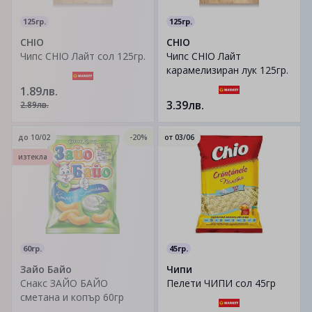
125гр.
125гр.
CHIO
CHIO
Чипс CHIO Лайт сол 125гр.
Чипс CHIO Лайт
карамелизиран лук 125гр.
1.89лв.
3.39лв.
2.89лв.
до
10/02
-20%
от
03/06
изтекла
60гр.
45гр.
Зайо Байо
Чипи
Снакс ЗАЙО БАЙО
Пелети ЧИПИ сол 45гр
сметана и копър 60гр