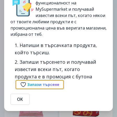
функционалност на
MySupermarket и получавай
известия всеки път, когато някои
от твоите любими продукти е с
промоционална цена във веригата магазини,
255гр.
255гр.
избрана от теб.
CHIO
CHIO
1. Напиши в търсачката продукта,
Чипс CHIO сметана и лук
Чипс CHIO паприка 255 г
255 г
който търсиш.
3.99лв.
2. Запиши търсенето и получавай
3.99лв.
5.99лв.
известия всеки път, когато
5.99лв.
продукта е в промоция с бутона
до
31/03
-31%
от
01/10
Запази търсене
изтекла
OK