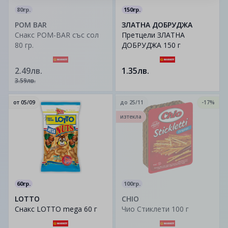
80гр.
150гр.
POM BAR
ЗЛАТНА ДОБРУДЖА
Снакс POM-BAR със сол
Претцели ЗЛАТНА
80 гр.
ДОБРУДЖА 150 г
2.49лв.
1.35лв.
3.59лв.
от
05/09
до
25/11
-17%
изтекла
60гр.
100гр.
LOTTO
CHIO
Снакс LOTTO mega 60 г
Чио Стиклети 100 г