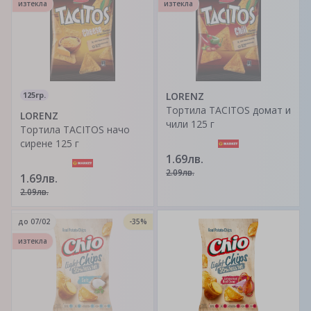
изтекла
изтекла
125гр.
LORENZ
Тортила TACITOS домат и
LORENZ
чили 125 г
Тортила TACITOS начо
сирене 125 г
1.69лв.
2.09лв.
1.69лв.
2.09лв.
до
07/02
-35%
изтекла