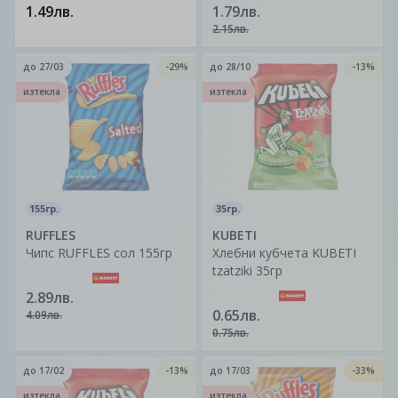
1.49лв.
1.79лв.
2.15лв.
до
27/03
-29%
до
28/10
-13%
изтекла
изтекла
155гр.
35гр.
RUFFLES
KUBETI
Чипс RUFFLES сол 155гр
Хлебни кубчета KUBETI
tzatziki 35гр
2.89лв.
0.65лв.
4.09лв.
0.75лв.
до
17/02
-13%
до
17/03
-33%
изтекла
изтекла