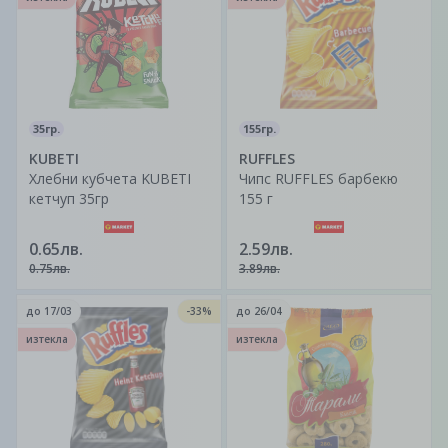
35гр.
155гр.
KUBETI
RUFFLES
Хлебни кубчета KUBETI
Чипс RUFFLES барбекю
кетчуп 35гр
155 г
0.65лв.
2.59лв.
0.75лв.
3.89лв.
до
17/03
-33%
до
26/04
изтекла
изтекла