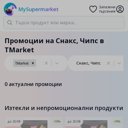
Запазени
MySupermarket
търсения
Промоции на Снакс, Чипс в
TMarket
Снакс, Чипс
TMarket
0
актуални промоции
Изтекли и непромоционални продукти
до
25/08
-19%
до
25/08
-19%