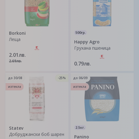
Borkoni
500гр.
Леща
Happy Agro
Грухана пшеница
2.01лв.
2.69лв.
0.79лв.
до
30/08
-25%
до
06/09
изтекла
изтекла
Statev
2.5кг.
Добруджански боб шарен
Panino