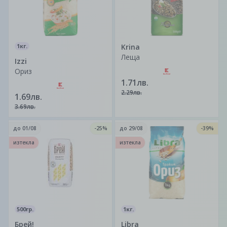
1кг.
Krina
Леща
Izzi
Ориз
1.71лв.
2.29лв.
1.69лв.
3.69лв.
до
01/08
-25%
до
29/08
-39%
изтекла
изтекла
500гр.
1кг.
Брей!
Libra