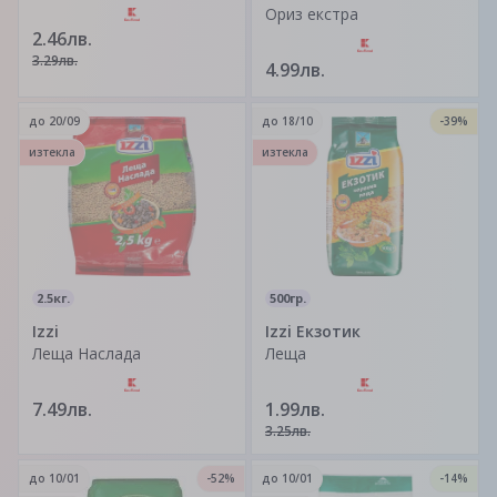
Ориз екстра
2.46лв.
3.29лв.
4.99лв.
до
20/09
до
18/10
-39%
изтекла
изтекла
2.5кг.
500гр.
Izzi
Izzi Екзотик
Леща Наслада
Леща
7.49лв.
1.99лв.
3.25лв.
до
10/01
-52%
до
10/01
-14%