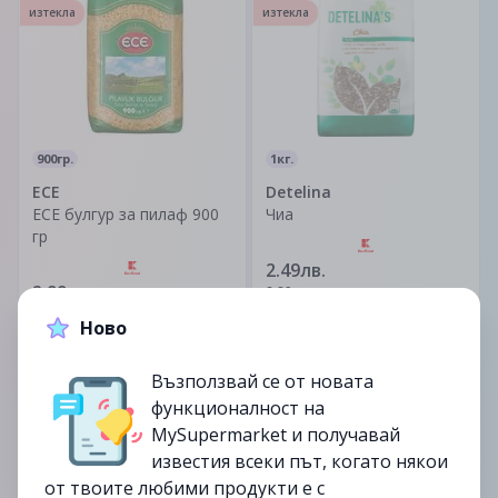
изтекла
изтекла
900гр.
1кг.
ЕСЕ
Detelina
ECE булгур за пилаф 900
Чиа
гр
2.49лв.
2.99лв.
2.89лв.
6.19лв.
Ново
до
07/02
до
07/02
-25%
Възползвай се от новата
изтекла
изтекла
функционалност на
MySupermarket и получавай
известия всеки път, когато някои
от твоите любими продукти е с