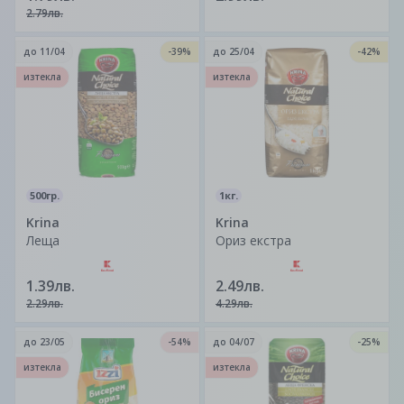
2.79лв.
до
11/04
-39%
до
25/04
-42%
изтекла
изтекла
500гр.
1кг.
Krina
Krina
Леща
Ориз екстра
1.39лв.
2.49лв.
2.29лв.
4.29лв.
до
23/05
-54%
до
04/07
-25%
изтекла
изтекла