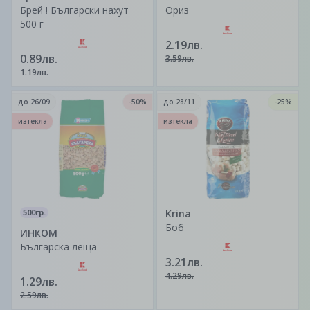
Брей ! Български нахут
Ориз
500 г
2.19лв.
0.89лв.
3.59лв.
1.19лв.
до
26/09
-50%
до
28/11
-25%
изтекла
изтекла
500гр.
Krina
Боб
ИНКОМ
Българска леща
3.21лв.
4.29лв.
1.29лв.
2.59лв.