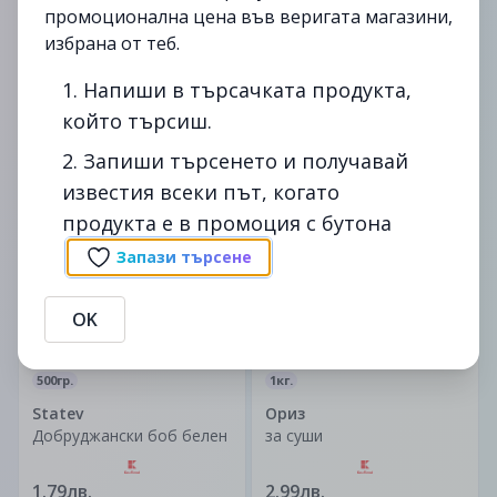
промоционална цена във веригата магазини,
избрана от теб.
1кг.
Крина
Ориз червен
K-Classic
1. Напиши в търсачката продукта,
Бял боб
който търсиш.
2.39лв.
3.19лв.
1.49лв.
2. Запиши търсенето и получавай
известия всеки път, когато
до
07/02
-36%
до
28/02
продукта е в промоция с бутона
изтекла
изтекла
Запази търсене
OK
500гр.
1кг.
Statev
Ориз
Добруджански боб белен
за суши
1.79лв.
2.99лв.