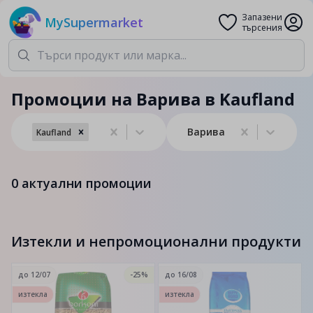
Запазени
MySupermarket
търсения
Промоции на Варива в Kaufland
Варива
Kaufland
0
актуални промоции
Изтекли и непромоционални продукти
до
12/07
-25%
до
16/08
изтекла
изтекла