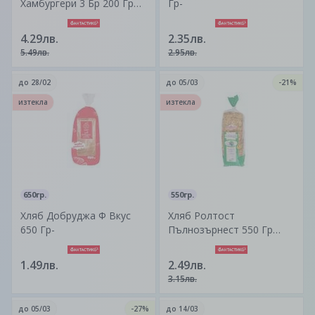
Хамбургери 3 Бр 200 Гр
Гр-
Без Глутен-
4.29лв.
2.35лв.
5.49лв.
2.95лв.
до
28/02
до
05/03
-21%
изтекла
изтекла
650гр.
550гр.
Хляб Добруджа Ф Вкус
Хляб Ролтост
650 Гр-
Пълнозърнест 550 Гр
Елиаз-
1.49лв.
2.49лв.
3.15лв.
до
05/03
-27%
до
14/03