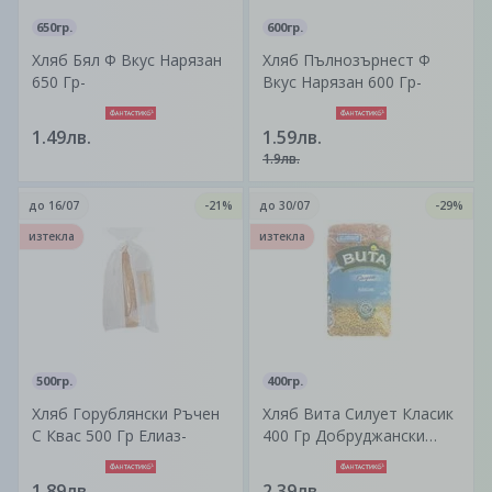
650гр.
600гр.
Хляб Бял Ф Вкус Нарязан
Хляб Пълнозърнест Ф
650 Гр-
Вкус Нарязан 600 Гр-
1.49лв.
1.59лв.
1.9лв.
до
16/07
-21%
до
30/07
-29%
изтекла
изтекла
500гр.
400гр.
Хляб Горублянски Ръчен
Хляб Вита Силует Класик
С Квас 500 Гр Елиаз-
400 Гр Добруджански
Хляб-
1.89лв.
2.39лв.