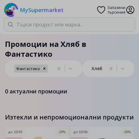
Запазени
MySupermarket
търсения
Промоции на Хляб в
Фантастико
Хляб
Фантастико
0
актуални промоции
Изтекли и непромоционални продукти
до
22/03
-29%
до
02/06
-20%