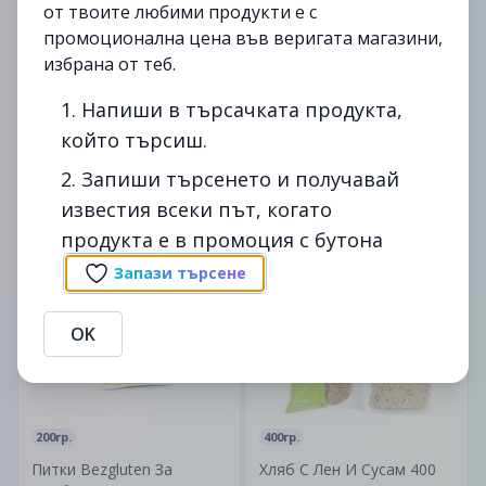
от твоите любими продукти е с
промоционална цена във веригата магазини,
избрана от теб.
830гр.
6x250мл.
1. Напиши в търсачката продукта,
Хляб Добруджа Нарязан
К-Т Бира Tsar Lager 6 Бр Х
който търсиш.
830 Гр Симид -
250 Мл Бутилка Франция
Мултип -
2. Запиши търсенето и получавай
1.69лв.
5.75лв.
известия всеки път, когато
2.19лв.
6.39лв.
продукта е в промоция с бутона
до
12/06
-22%
до
12/02
-20%
Запази търсене
изтекла
изтекла
OK
200гр.
400гр.
Питки Bezgluten За
Хляб С Лен И Сусам 400