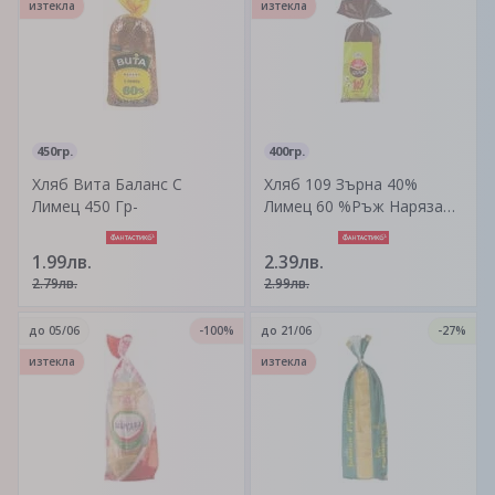
изтекла
изтекла
450гр.
400гр.
Хляб Вита Баланс С
Хляб 109 Зърна 40%
Лимец 450 Гр-
Лимец 60 %Ръж Нарязан
400 Гр Елиаз -
1.99лв.
2.39лв.
2.79лв.
2.99лв.
до
05/06
-100%
до
21/06
-27%
изтекла
изтекла