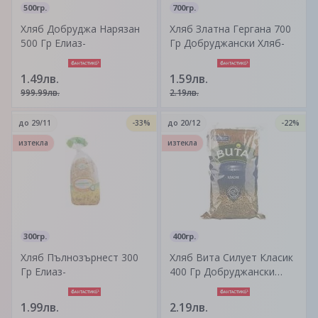
500гр.
700гр.
Хляб Добруджа Нарязан
Хляб Златна Гергана 700
500 Гр Елиаз-
Гр Добруджански Хляб-
1.49лв.
1.59лв.
999.99лв.
2.19лв.
до
29/11
-33%
до
20/12
-22%
изтекла
изтекла
300гр.
400гр.
Хляб Пълнозърнест 300
Хляб Вита Силует Класик
Гр Елиаз-
400 Гр Добруджански
Хляб -
1.99лв.
2.19лв.