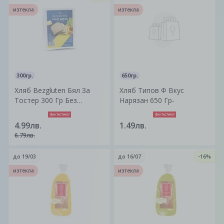
изтекла
изтекла
300гр.
650гр.
Хляб Bezgluten Бял За
Хляб Типов Ф Вкус
Тостер 300 Гр Без
Нарязан 650 Гр-
Глутен-
4.99лв.
1.49лв.
6.79лв.
до
19/03
до
16/07
-16%
изтекла
изтекла