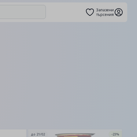
Запазени
търсения
до
21/02
-23%