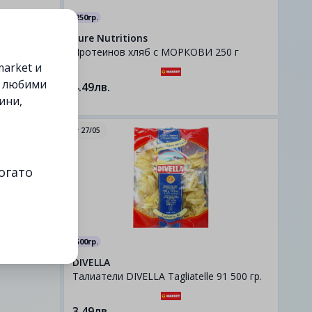
250гр.
Pure Nutritions
г
Протеинов хляб с МОРКОВИ 250 г
arket и
е любими
4.49лв.
ини,
-20%
от
27/05
огато
500гр.
DIVELLA
Талиатели DIVELLA Tagliatelle 91 500 гр.
3.49лв.