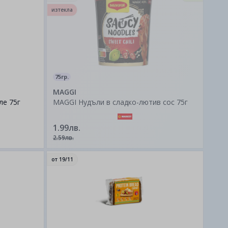
изтекла
75гр.
MAGGI
ле 75г
MAGGI Нудъли в сладко-лютив сос 75г
1.99лв.
2.59лв.
от
19/11