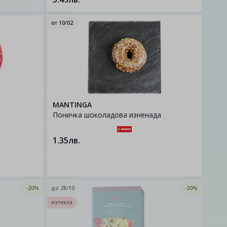
от
10/02
MANTINGA
Поничка шоколадова изненада
1.35лв.
-20%
до
28/10
-20%
изтекла