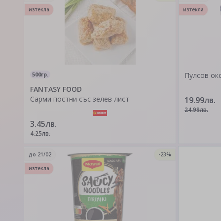
изтекла
изтекла
500гр.
Пулсов ок
FANTASY FOOD
Сарми постни със зелев лист
19.99лв.
24.99лв.
3.45лв.
4.25лв.
до
21/02
-23%
изтекла