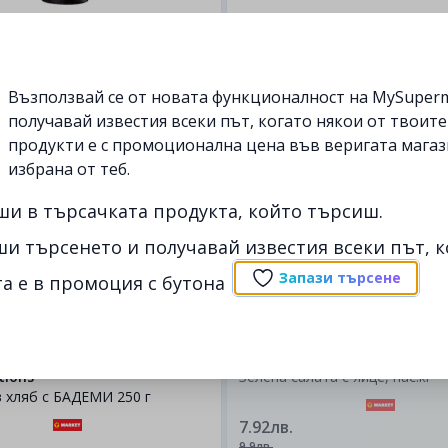
250гр.
BANDERAS
Pure Nutritions
 A.BANDERAS Diavolo 150мл
Протеинов хляб с ОРЕХИ 250 
Възползвай се от новата функционалност на MySuperm
получавай известия всеки път, когато някои от твоит
3.32лв.
продукти е с промоционална цена във веригата магаз
избрана от теб.
до
07/11
ши в търсачката продукта, който търсиш.
изтекла
ши търсенето и получавай известия всеки път, к
Запази търсене
а е в промоция с бутона
1кг.
tions
Зелена салата с яйце, нас.кг
 хляб с БАДЕМИ 250 г
7.92лв.
9.9лв.