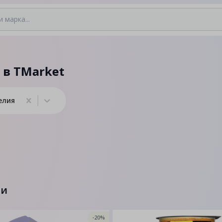
 в TMarket
елия
ти
-20%