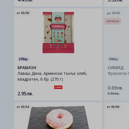
от
05/09
до
06/03
изтекла
270гр.
300гр.
БРАБИОН
СИМИД
Лаваш Дина, Арменски тънък хляб,
Франзела 
квадратен, 6 бр. (270 г)
0.69лв.
2.95лв.
0.96лв.
от
05/04
от
05/09