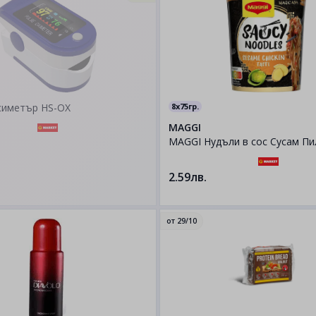
симетър HS-OX
8x75гр.
MAGGI
MAGGI Нудъли в сос Сусам Пи
2.59лв.
от
29/10