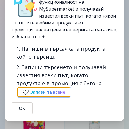
функционалност на
изтекла
изтекла
MySupermarket и получавай
известия всеки път, когато някои
от твоите любими продукти е с
промоционална цена във веригата магазини,
избрана от теб.
500мл.
200мл.
1. Напиши в търсачката продукта,
BEBIVITA
BEBIVITA
Сок BEBIVITA меки
Сок BEBIVITA от грозде
който търсиш.
ябълки 500 мл.
200 мл.
2. Запиши търсенето и получавай
3.19лв.
1.85лв.
известия всеки път, когато
3.79лв.
2.19лв.
продукта е в промоция с бутона
Запази търсене
от
05/09
до
14/10
-36%
изтекла
OK