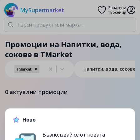
Запазени
MySupermarket
търсения
Промоции на Напитки, вода,
сокове в TMarket
Напитки, вода, сокове
TMarket
0
актуални промоции
Изтекли и непромоционални продукти
Ново
до
13/12
-16%
до
13/12
-16%
Възползвай се от новата