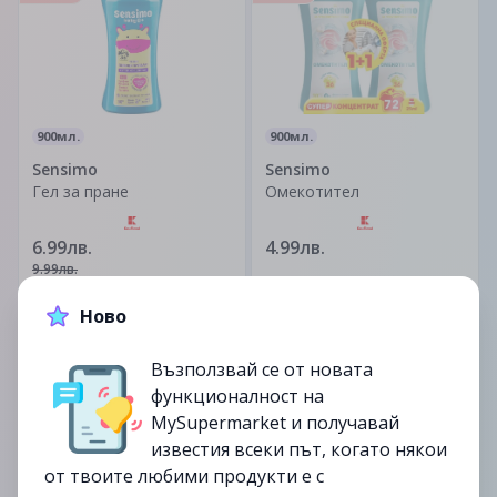
на палмово масло.
900мл.
900мл.
Sensimo
Sensimo
Гел за пране
Омекотител
6.99лв.
4.99лв.
9.99лв.
Ново
до
16/06
до
11/07
изтекла
изтекла
Възползвай се от новата
функционалност на
MySupermarket и получавай
известия всеки път, когато някои
от твоите любими продукти е с
4.3л.
900мл.