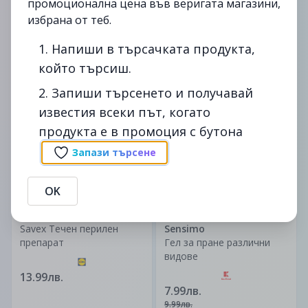
промоционална цена във веригата магазини,
Течен перилен препарат
Sensimo
избрана от теб.
Purox 4,3 л, 143 пранета
Гел за пране
Продукт означени със
1. Напиши в търсачката продукта,
символа синя звезда
7.99лв.
9.79лв.
който търсиш.
2. Запиши търсенето и получавай
до
24/10
до
31/10
-20%
известия всеки път, когато
изтекла
изтекла
продукта е в промоция с бутона
Запази търсене
OK
3.3л.
900мл.
Savex Tечен перилен
Sensimo
препарат
Гел за пране различни
видове
13.99лв.
7.99лв.
9.99лв.