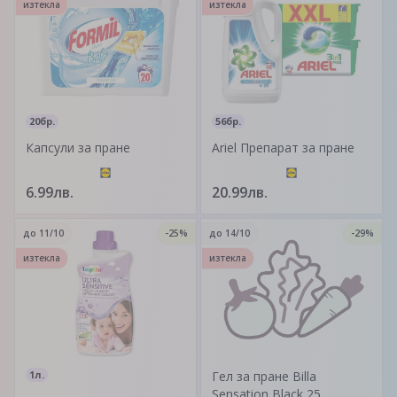
изтекла
изтекла
20бр.
56бр.
Капсули за пране
Ariel Препарат за пране
6.99лв.
20.99лв.
до
11/10
-25%
до
14/10
-29%
изтекла
изтекла
1л.
Гел за пране Billa
Sensation Black 25