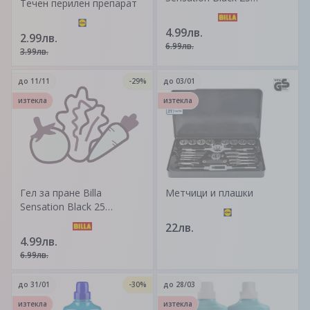
Течен перилен препарат
пранета
4.99лв.
2.99лв.
6.99лв.
3.99лв.
до
11/11
-29%
до
03/01
изтекла
изтекла
Гел за пране Billa
Метчици и плашки
Sensation Black 25
пранета + Бутилка от
22лв.
100% рециклиран
4.99лв.
материал + Не съдържа
6.99лв.
пластмасови микро
частици + Изпираща
до
31/01
-30%
до
28/03
формула с натурален
сапун + Без съдържание
изтекла
изтекла