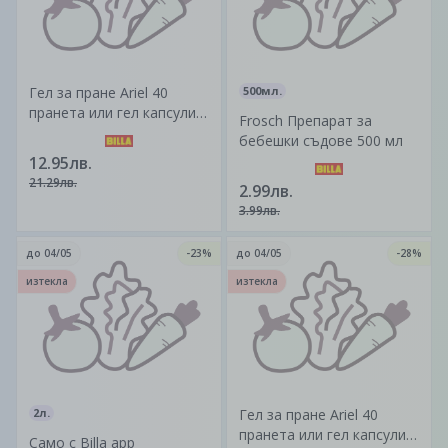
Гел за пране Ariel 40
500мл.
пранета или гел капсули
Frosch Препарат за
Ariel Pods All in 1 28 бр.
бебешки съдове 500 мл
Най - добра цена в Billa
12.95лв.
21.29лв.
2.99лв.
3.99лв.
до
04/05
-23%
до
04/05
-28%
изтекла
изтекла
2л.
Гел за пране Ariel 40
пранета или гел капсули
Само с Billa app