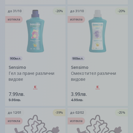
до
31/10
-20%
до
31/10
-20%
изтекла
изтекла
900мл.
900мл.
Sensimo
Sensimo
Гел за пране различни
Омекотител различни
видове
видове
7.99лв.
3.99лв.
9.99лв.
4.99лв.
до
12/01
-39%
до
02/02
-25%
изтекла
изтекла