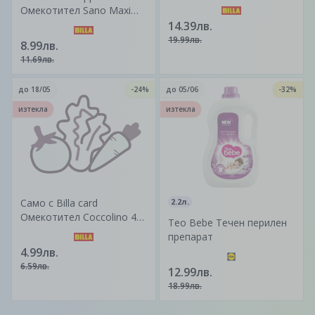
Ariel Pods All in 1 28 бр.
Омекотител Sano Maxima
Супер цена
2л
14.39лв.
19.99лв.
8.99лв.
11.69лв.
до
18/05
-24%
до
05/06
-32%
изтекла
изтекла
Само с Billa card
2.2л.
Омекотител Coccolino 42
Teo Bebe Течен перилен
пранета
препарат
4.99лв.
6.59лв.
12.99лв.
18.99лв.