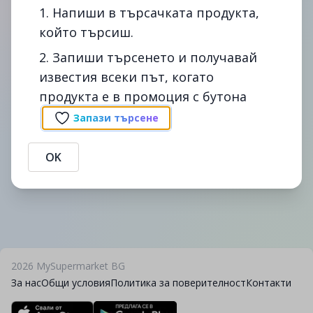
1. Напиши в търсачката продукта,
който търсиш.
2. Запиши търсенето и получавай
известия всеки път, когато
продукта е в промоция с бутона
Запази търсене
OK
2026
MySupermarket BG
За нас
Общи условия
Политика за поверителност
Контакти