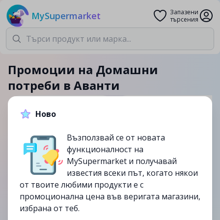
Запазени
MySupermarket
търсения
Промоции на Домашни
потреби в Аванти
Домашни потреби
Аванти
Ново
Възползвай се от новата
0
актуални промоции
функционалност на
MySupermarket и получавай
известия всеки път, когато някои
Изтекли и непромоционални продукти
от твоите любими продукти е с
промоционална цена във веригата магазини,
избрана от теб.