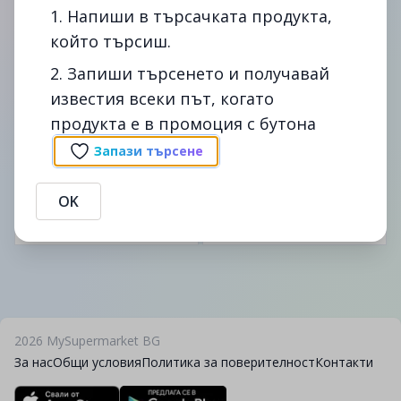
1. Напиши в търсачката продукта,
който търсиш.
2. Запиши търсенето и получавай
известия всеки път, когато
продукта е в промоция с бутона
SOURCE ATLANTIQUE
SOURCE ATLANTIQUE
EUROPE GMBH
EUROPE GMBH
Запази търсене
Биоразградима
Биоразградима
пергаментова хартия за
пергаментова хартия за
печене 24бр.
печене 19,8м
OK
7.49лв.
9.99лв.
2026
MySupermarket BG
За нас
Общи условия
Политика за поверителност
Контакти