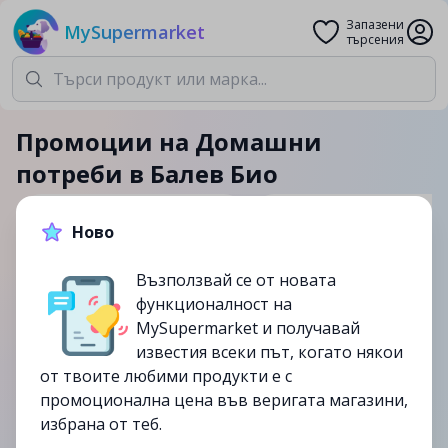
Запазени
MySupermarket
търсения
Промоции на Домашни
потреби в Балев Био
Домашни потреби
Балев Био
Ново
Възползвай се от новата
0
актуални промоции
функционалност на
MySupermarket и получавай
известия всеки път, когато някои
Изтекли и непромоционални продукти
от твоите любими продукти е с
промоционална цена във веригата магазини,
избрана от теб.
от
21/04
от
21/04