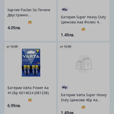
Хартия Paclan За Печене
4бр.
Двустранно
Батерия Super Heavy Duty
Силиконизирана 8М Х
Цинкова Ааа Фолио 4
38См (081333)
Бр.6010 (081410)
4.09лв.
1.49лв.
от
15/09
от
15/09
Батерии Varta Power Aa
4бр.
4+2Бр 6014024 (081238)
Батерии Varta Super Heavy
Duty Цинкови 4Бр Аа
6010012 (081240)
6.99лв.
1.49лв.