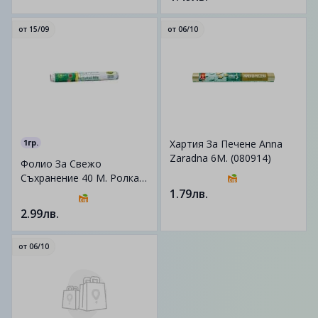
от
15/09
от
06/10
1гр.
Хартия За Печене Anna
Zaradna 6М. (080914)
Фолио За Свежо
Съхранение 40 М. Ролка
Магрит (032577)
1.79лв.
2.99лв.
от
06/10