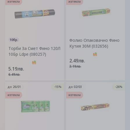
изтекла
изтекла
10бр.
Фолио Опаковачно Фино
Кутия 30М (032656)
Торби За Смет Фино 120Л
10Бр Ldpe (080257)
2.49лв.
3.19лв.
5.19лв.
6.49лв.
до
26/01
-15%
до
02/03
-26%
изтекла
изтекла