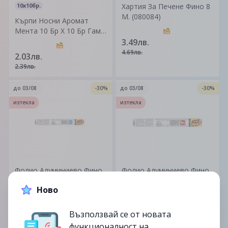
10x10бр.
Хартия За Печене Фино 8
М. (080084)
Кърпи Носни Аромат
Мента 10 Бр Х 10 Бр Гама
Комерс (030914)
3.49лв.
4.69лв.
2.03лв.
2.39лв.
до
03/08
-30%
до
03/08
-30%
изтекла
изтекла
Фолио Алуминиево Фино
Фолио Алуминиево Фино
20М (032481)
10М (032773)
Ново
4.89лв.
2.79лв.
Възползвай се от новата
6.99лв.
3.99лв.
функционалност на