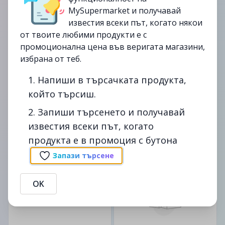
MySupermarket и получавай
от
09/06
от
09/06
известия всеки път, когато някои
от твоите любими продукти е с
промоционална цена във веригата магазини,
избрана от теб.
1. Напиши в търсачката продукта,
20бр.
30бр.
който търсиш.
Торби За Смет Фино 60Л
Торби За Смет Фино 35Л
2. Запиши търсенето и получавай
20Бр Hdpe Цветни
30Бр Hdpe Цветни С
известия всеки път, когато
Цветни С Дръжки
Дръжки (080580)
(080757)
продукта е в промоция с бутона
3.59лв.
3.49лв.
Запази търсене
от
15/09
от
15/09
OK