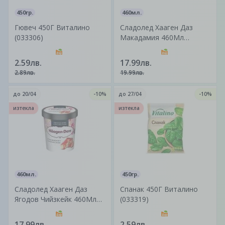
450гр.
460мл.
Гювеч 450Г Виталино
Сладолед Хааген Даз
(033306)
Макадамия 460Мл
(037567)
2.59лв.
17.99лв.
2.89лв.
19.99лв.
до
20/04
-10%
до
27/04
-10%
изтекла
изтекла
460мл.
450гр.
Сладолед Хааген Даз
Спанак 450Г Виталино
Ягодов Чийзкейк 460Мл
(033319)
(036852)
17.99лв.
2.59лв.