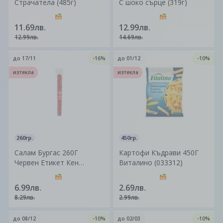
Страчатела (485г)
С шоко сърце (319г)
11.69лв.
12.99лв.
12.99лв.
14.69лв.
до
17/11
-16%
до
01/12
-10%
изтекла
изтекла
260гр.
450гр.
Салам Бургас 260Г
Картофи Къдрави 450Г
Червен Етикет Кен
Виталино (033312)
(012056)
6.99лв.
2.69лв.
8.29лв.
2.99лв.
до
08/12
-10%
до
02/03
-10%