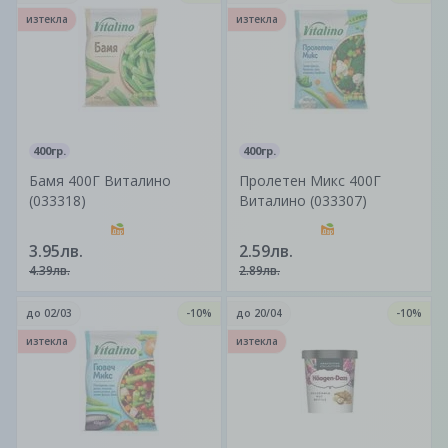
изтекла
изтекла
400гр.
400гр.
Бамя 400Г Виталино
Пролетен Микс 400Г
(033318)
Виталино (033307)
3.95лв.
2.59лв.
4.39лв.
2.89лв.
до
02/03
-10%
до
20/04
-10%
изтекла
изтекла