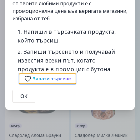
от твоите любими продукти е с
промоционална цена във веригата магазини,
избрана от теб.
321гр.
485гр.
1. Напиши в търсачката продукта,
Сладолед Кит Кат (321г)
Сладолед Алома Премиум
който търсиш.
Профитерол (485г)
12.59лв.
2. Запиши търсенето и получавай
11.69лв.
17.39лв.
известия всеки път, когато
12.99лв.
продукта е в промоция с бутона
до
05/11
-10%
до
12/11
-12%
Запази търсене
изтекла
изтекла
OK
485гр.
319гр.
Сладолед Алома Брауни
Сладолед Милка Лешник