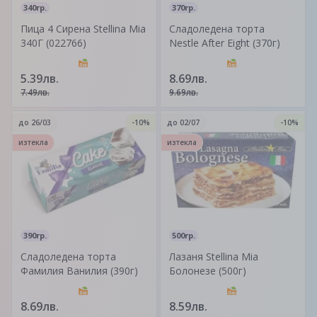
340гр.
370гр.
Пица 4 Сирена Stellina Mia
Сладоледена торта
340Г (022766)
Nestle After Eight (370г)
5.39лв.
8.69лв.
7.49лв.
9.69лв.
до
26/03
-10%
до
02/07
-10%
изтекла
изтекла
390гр.
500гр.
Сладоледена торта
Лазаня Stellina Mia
Фамилия Ванилия (390г)
Болонезе (500г)
8.69лв.
8.59лв.