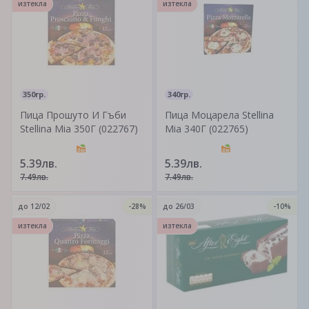
изтекла
изтекла
350гр.
340гр.
Пица Прошуто И Гъби
Пица Моцарела Stellina
Stellina Mia 350Г (022767)
Mia 340Г (022765)
5.39лв.
5.39лв.
7.49лв.
7.49лв.
до
12/02
-28%
до
26/03
-10%
изтекла
изтекла