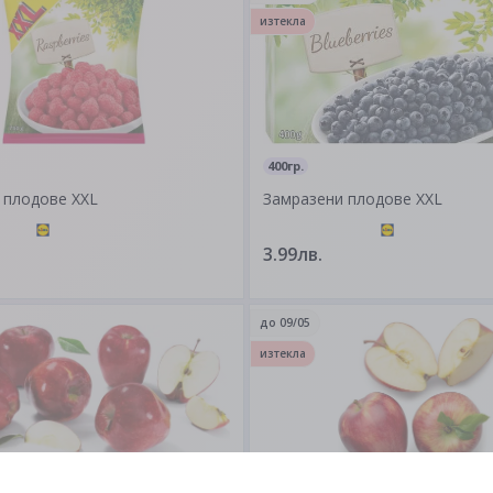
изтекла
400гр.
 плодове XXL
Замразени плодове XXL
3.99лв.
до
09/05
изтекла