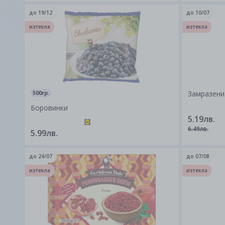
до
19/12
до
10/07
изтекла
изтекла
500гр.
Замразени
Боровинки
5.19лв.
6.49лв.
5.99лв.
до
24/07
до
07/08
изтекла
изтекла