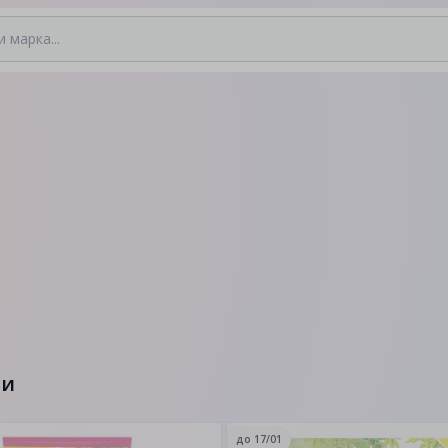
ти
до
17/01