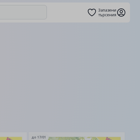
Запазени
търсения
до
17/01