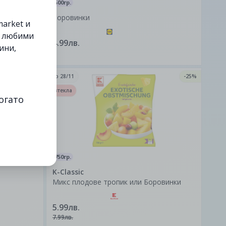
500гр.
Боровинки
arket и
е любими
4.99лв.
ини,
-18%
до
28/11
-25%
изтекла
огато
750гр.
K-Classic
Микс плодове тропик или Боровинки
5.99лв.
7.99лв.