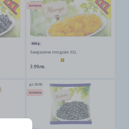
изтекла
400гр.
Замразени плодове XXL
3.99лв.
до
23/05
изтекла