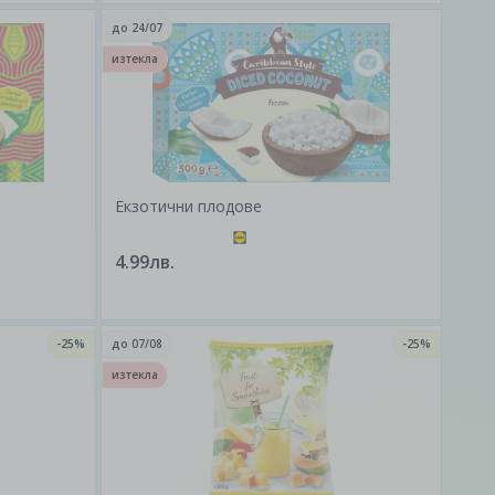
до
24/07
изтекла
Екзотични плодове
4.99лв.
-25%
до
07/08
-25%
изтекла