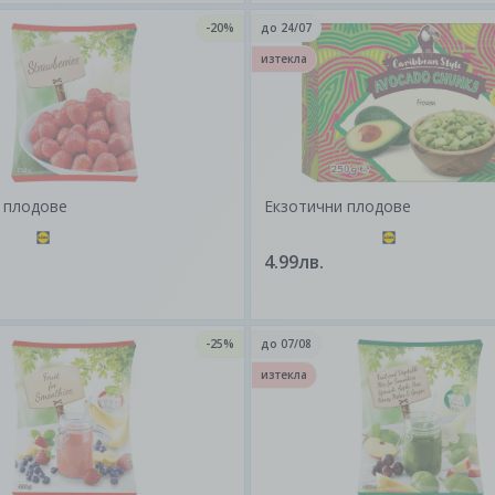
-20%
до
24/07
изтекла
 плодове
Екзотични плодове
4.99лв.
-25%
до
07/08
изтекла