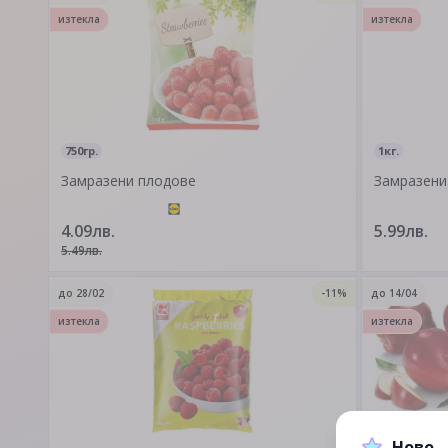
изтекла
изтекла
750гр.
1кг.
Замразени плодове
Замразени
4.09лв.
5.99лв.
5.49лв.
до
28/02
-11%
до
14/04
изтекла
изтекла
Ново