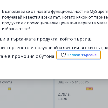
1кг.
бълка
Südtirol
Възползвай се от новата функционалност на MySuperm
Ябълки Червена превъзходна
получавай известия всеки път, когато някои от твоит
продукти е с промоционална цена във веригата магаз
1.99лв.
избрана от теб.
-35%
до
22/08
ши в търсачката продукта, който търсиш.
изтекла
ши търсенето и получавай известия всеки път, к
Запази търсене
а е в промоция с бутона
300гр.
а смути
Вишни Polar 300 гр
2.79лв.
3.39лв.