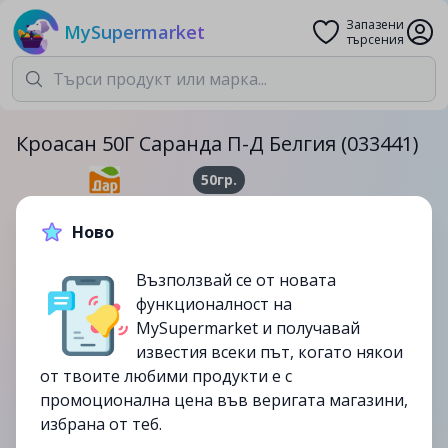
Запазени
MySupermarket
търсения
Кроасан 50Г Саранда П-Д Белгия (033441)
50гр.
1.29лв.
1.59лв.
Ново
-19%
Възползвай се от новата
до
21/09
функционалност на
изтекла
MySupermarket и получавай
известия всеки път, когато някои
от твоите любими продукти е с
промоционална цена във веригата магазини,
избрана от теб.