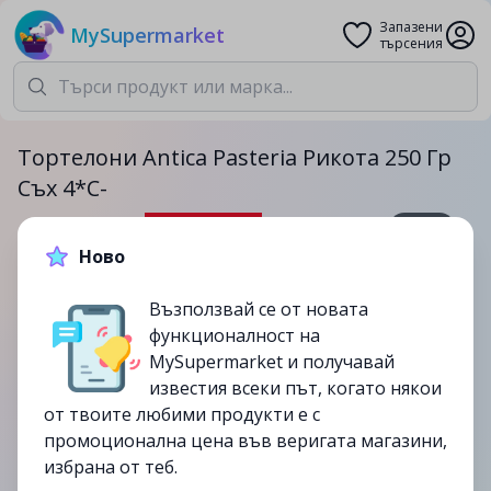
Запазени
MySupermarket
търсения
Тортелони Antica Pasteria Рикота 250 Гр
Съх 4*С-
250гр.
Ново
2.99лв.
4.99лв.
Възползвай се от новата
-40%
функционалност на
до
06/08
MySupermarket и получавай
изтекла
известия всеки път, когато някои
от твоите любими продукти е с
промоционална цена във веригата магазини,
избрана от теб.