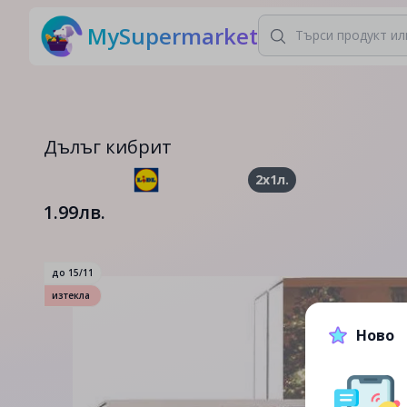
MySupermarket
Дълъг кибрит
2x1л.
1.99лв.
до
15/11
изтекла
Ново