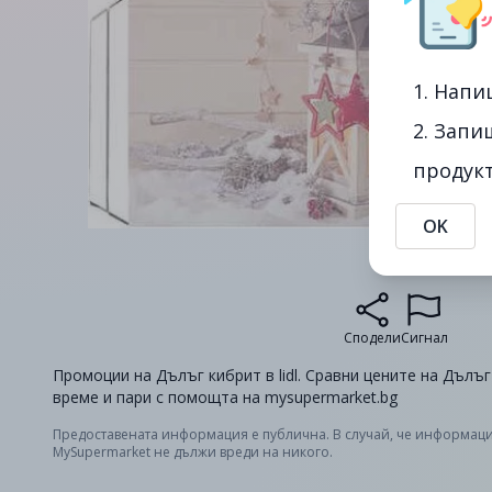
1. Напи
2. Запи
продукт
OK
Сподели
Сигнал
Промоции на Дълъг кибрит в lidl. Сравни цените на Дълъг
време и пари с помощта на mysupermarket.bg
Предоставената информация е публична. В случай, че информаци
MySupermarket не дължи вреди на никого.