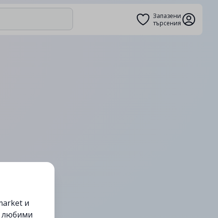
Запазени
търсения
arket и
е любими