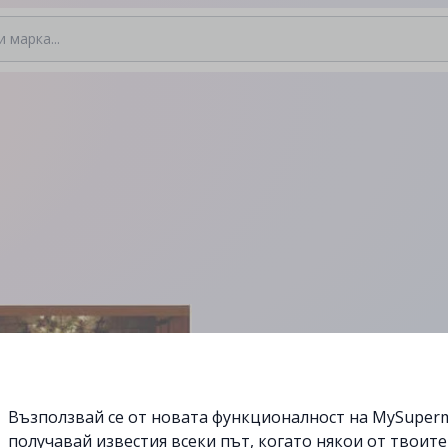
Възползвай се от новата функционалност на MySuperm
получавай известия всеки път, когато някои от твоит