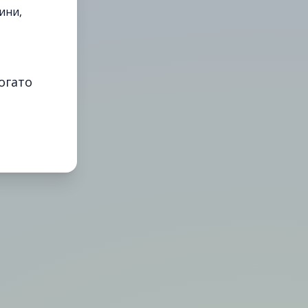
ини,
огато