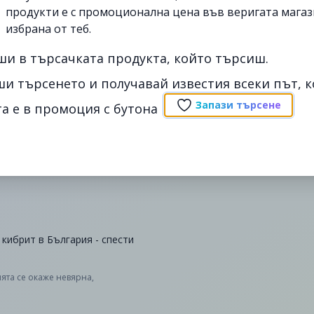
продукти е с промоционална цена във веригата магаз
избрана от теб.
ши в търсачката продукта, който търсиш.
ши търсенето и получавай известия всеки път, к
Запази търсене
а е в промоция с бутона
 кибрит в България - спести
ята се окаже невярна,