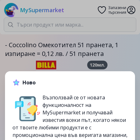
Запазени
MySupermarket
търсения
- Coccolino Омекотител 51 пранета, 1
изпиране = 0,12 лв. / 51 пранета
120мл.
6.49лв.
Ново
до
23/07
Възползвай се от новата
изтекла
функционалност на
MySupermarket и получавай
известия всеки път, когато някои
от твоите любими продукти е с
промоционална цена във веригата магазини,