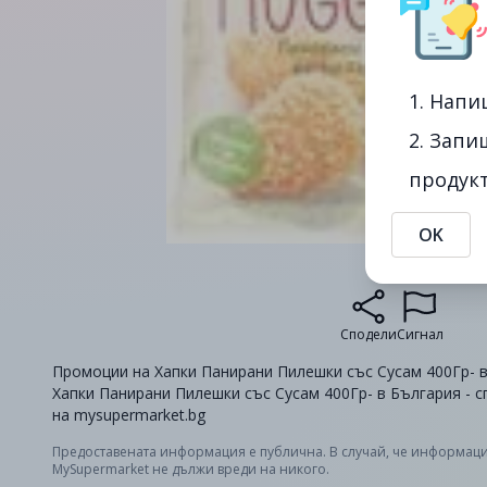
1. Напи
2. Запи
продукт
OK
Сподели
Сигнал
Промоции на Хапки Панирани Пилешки със Сусам 400Гр- в 
Хапки Панирани Пилешки със Сусам 400Гр- в България - 
на mysupermarket.bg
Предоставената информация е публична. В случай, че информаци
MySupermarket не дължи вреди на никого.