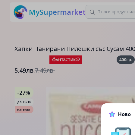
MySupermarket
Хапки Панирани Пилешки със Сусам 400
400гр.
5.49лв.
7.49лв.
-27%
до
10/10
изтекла
Ново