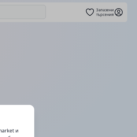
Запазени
търсения
arket и