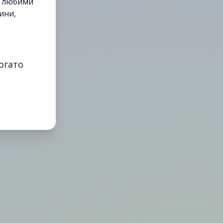
е любими
ини,
огато