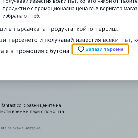
получавай известия всеки път, когато някои от твоит
продукти е с промоционална цена във веригата магаз
избрана от теб.
ши в търсачката продукта, който търсиш.
ши търсенето и получавай известия всеки път, к
Запази търсене
а е в промоция с бутона
fantastico. Сравни цените на
спести време и пари с помощта
ята се окаже невярна,