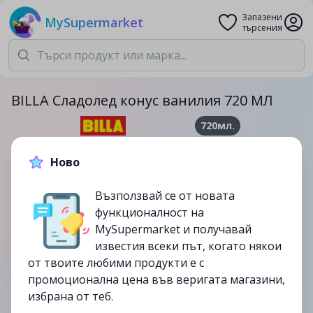
Запазени
MySupermarket
търсения
BILLA Сладолед конус ванилия 720 МЛ
720мл.
5.79лв.
6.99лв.
Ново
-17%
Възползвай се от новата
до
20/08
функционалност на
изтекла
MySupermarket и получавай
известия всеки път, когато някои
от твоите любими продукти е с
промоционална цена във веригата магазини,
избрана от теб.